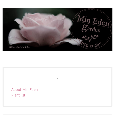
.
About Min Eden
Plant list