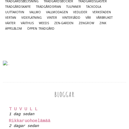
TRÄDGÅRDSBELYSNING
TRÄDGÅRDSBÖCKER
TRÄDGÅRDSGÄSTER
TRÄDGÅRDSKAFFE
TRÄDGÅRDSYRAN
TULPANER
TÄCKODLA
UUTTAKOTIIN
VALLMO
VALLMODAGEN
VEDLIDER
VERKSTADEN
VERTAN
VIDEFLÄTNING
VINTER
VINTERSÅDD
VÅR
VÅRBRUKET
VÄXTER
VÄXTHUS
WEEDS
ZEN-GARDEN
ZENGROW
ZINK
ÄPPELBLOM
ÖPPEN TRÄDGÅRD
BLOGGAR
T U V U L L
1 dag sedan
Rikkaruohoelämää
2 dagar sedan