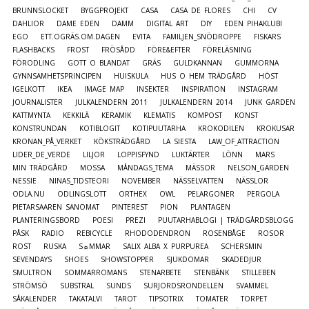
BRUNNSLOCKET
BYGGPROJEKT
CASA
CASA DE FLORES
CHI
CV
DAHLIOR
DAME EDEN
DAMM
DIGITAL ART
DIY
EDEN PIHAKLUBI
EGO
ETT.OGRÄS.OM.DAGEN
EVITA
FAMILJEN_SNÖDROPPE
FISKARS
FLASHBACKS
FROST
FRÖSÅDD
FÖRE&EFTER
FÖRELÄSNING
FÖRODLING
GOTT O BLANDAT
GRÄS
GULDKANNAN
GUMMORNA
GYNNSAMHETSPRINCIPEN
HUISKULA
HUS O HEM TRÄDGÅRD
HÖST
IGELKOTT
IKEA
IMAGE MAP
INSEKTER
INSPIRATION
INSTAGRAM
JOURNALISTER
JULKALENDERN 2011
JULKALENDERN 2014
JUNK GARDEN
KATTMYNTA
KEKKILÄ
KERAMIK
KLEMATIS
KOMPOST
KONST
KONSTRUNDAN
KOTIBLOGIT
KOTIPUUTARHA
KROKODILEN
KROKUSAR
KRONAN_PÅ_VERKET
KÖKSTRÄDGÅRD
LA SIESTA
LAW_OF_ATTRACTION
LIDER_DE_VERDE
LILJOR
LOPPISFYND
LUKTÄRTER
LÖNN
MARS
MIN TRÄDGÅRD
MOSSA
MÅNDAGS_TEMA
MÄSSOR
NELSON_GARDEN
NESSIE
NINAS_TIDSTEORI
NOVEMBER
NÄSSELVATTEN
NÄSSLOR
ODLA.NU
ODLINGSLOTT
ORTHEX
OWL
PELARGONER
PERGOLA
PIETARSAAREN SANOMAT
PINTEREST
PION
PLANTAGEN
PLANTERINGSBORD
POESI
PREZI
PUUTARHABLOGI | TRÄDGÅRDSBLOGG
PÅSK
RADIO
REBICYCLE
RHODODENDRON
ROSENBÅGE
ROSOR
ROST
RUSKA
S☼MMAR
SALIX ALBA X PURPUREA
SCHERSMIN
SEVENDAYS
SHOES
SHOWSTOPPER
SJUKDOMAR
SKADEDJUR
SMULTRON
SOMMARROMANS
STENARBETE
STENBÄNK
STILLEBEN
STRÖMSÖ
SUBSTRAL
SUNDS
SURJORDSRONDELLEN
SVAMMEL
SÅKALENDER
TAKATALVI
TAROT
TIPSOTRIX
TOMATER
TORPET