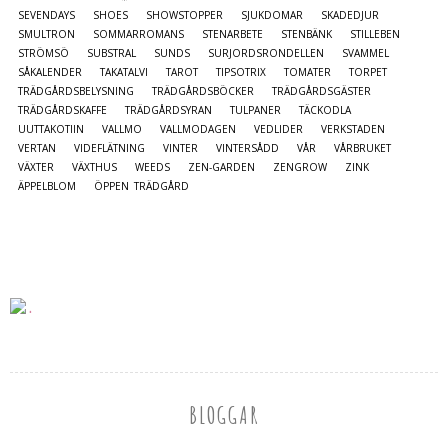
SEVENDAYS
SHOES
SHOWSTOPPER
SJUKDOMAR
SKADEDJUR
SMULTRON
SOMMARROMANS
STENARBETE
STENBÄNK
STILLEBEN
STRÖMSÖ
SUBSTRAL
SUNDS
SURJORDSRONDELLEN
SVAMMEL
SÅKALENDER
TAKATALVI
TAROT
TIPSOTRIX
TOMATER
TORPET
TRÄDGÅRDSBELYSNING
TRÄDGÅRDSBÖCKER
TRÄDGÅRDSGÄSTER
TRÄDGÅRDSKAFFE
TRÄDGÅRDSYRAN
TULPANER
TÄCKODLA
UUTTAKOTIIN
VALLMO
VALLMODAGEN
VEDLIDER
VERKSTADEN
VERTAN
VIDEFLÄTNING
VINTER
VINTERSÅDD
VÅR
VÅRBRUKET
VÄXTER
VÄXTHUS
WEEDS
ZEN-GARDEN
ZENGROW
ZINK
ÄPPELBLOM
ÖPPEN TRÄDGÅRD
BLOGGAR