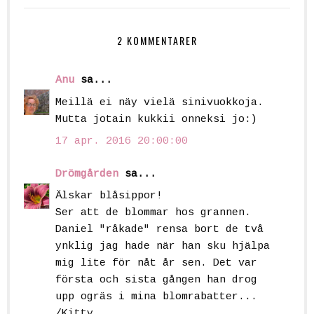
2 KOMMENTARER
Anu
sa...
Meillä ei näy vielä sinivuokkoja.
Mutta jotain kukkii onneksi jo:)
17 apr. 2016 20:00:00
Drömgården
sa...
Älskar blåsippor!
Ser att de blommar hos grannen.
Daniel "råkade" rensa bort de två
ynklig jag hade när han sku hjälpa
mig lite för nåt år sen. Det var
första och sista gången han drog
upp ogräs i mina blomrabatter...
/Kitty