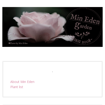
.
About Min Eden
Plant list