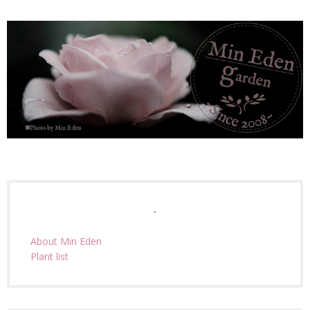
.
About Min Eden
Plant list