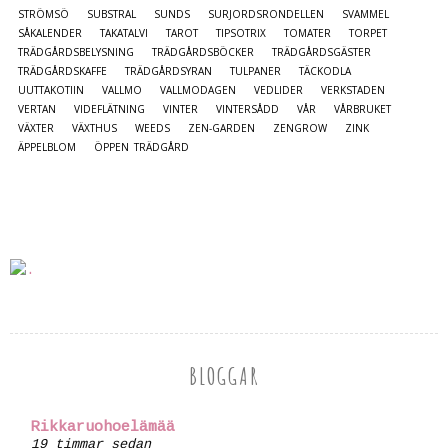
STRÖMSÖ
SUBSTRAL
SUNDS
SURJORDSRONDELLEN
SVAMMEL
SÅKALENDER
TAKATALVI
TAROT
TIPSOTRIX
TOMATER
TORPET
TRÄDGÅRDSBELYSNING
TRÄDGÅRDSBÖCKER
TRÄDGÅRDSGÄSTER
TRÄDGÅRDSKAFFE
TRÄDGÅRDSYRAN
TULPANER
TÄCKODLA
UUTTAKOTIIN
VALLMO
VALLMODAGEN
VEDLIDER
VERKSTADEN
VERTAN
VIDEFLÄTNING
VINTER
VINTERSÅDD
VÅR
VÅRBRUKET
VÄXTER
VÄXTHUS
WEEDS
ZEN-GARDEN
ZENGROW
ZINK
ÄPPELBLOM
ÖPPEN TRÄDGÅRD
BLOGGAR
Rikkaruohoelämää
19 timmar sedan