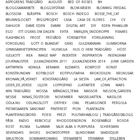
ASPEGRENS TRÄDGÅRD
AUGUSTI
BED OF ROSES
BH
BLOGGSAMARBETE
BLOGGSYSTRAR
BLOM-KÅSERI
BLOMMIG FREDAG
BLOSSOM
BLÅSIPPA
BOSCH
BOSCH INDEGO
BOSSE_THE_CAT
BRUNNSLOCKET
BYGGPROJEKT
CASA
CASA DE FLORES
CHI
CV
DAHLIOR
DAME EDEN
DAMM
DIGITAL ART
DIY
EDEN PIHAKLUBI
EGO
ETT.OGRÄS.OM.DAGEN
EVITA
FAMILJEN_SNÖDROPPE
FISKARS
FLASHBACKS
FROST
FRÖSÅDD
FÖRE&EFTER
FÖRELÄSNING
FÖRODLING
GOTT O BLANDAT
GRÄS
GULDKANNAN
GUMMORNA
GYNNSAMHETSPRINCIPEN
HUISKULA
HUS O HEM TRÄDGÅRD
HÖST
IGELKOTT
IKEA
IMAGE MAP
INSEKTER
INSPIRATION
INSTAGRAM
JOURNALISTER
JULKALENDERN 2011
JULKALENDERN 2014
JUNK GARDEN
KATTMYNTA
KEKKILÄ
KERAMIK
KLEMATIS
KOMPOST
KONST
KONSTRUNDAN
KOTIBLOGIT
KOTIPUUTARHA
KROKODILEN
KROKUSAR
KRONAN_PÅ_VERKET
KÖKSTRÄDGÅRD
LA SIESTA
LAW_OF_ATTRACTION
LIDER_DE_VERDE
LILJOR
LOPPISFYND
LUKTÄRTER
LÖNN
MARS
MIN TRÄDGÅRD
MOSSA
MÅNDAGS_TEMA
MÄSSOR
NELSON_GARDEN
NESSIE
NINAS_TIDSTEORI
NOVEMBER
NÄSSELVATTEN
NÄSSLOR
ODLA.NU
ODLINGSLOTT
ORTHEX
OWL
PELARGONER
PERGOLA
PIETARSAAREN SANOMAT
PINTEREST
PION
PLANTAGEN
PLANTERINGSBORD
POESI
PREZI
PUUTARHABLOGI | TRÄDGÅRDSBLOGG
PÅSK
RADIO
REBICYCLE
RHODODENDRON
ROSENBÅGE
ROSOR
ROST
RUSKA
S☼MMAR
SALIX ALBA X PURPUREA
SCHERSMIN
SEVENDAYS
SHOES
SHOWSTOPPER
SJUKDOMAR
SKADEDJUR
SMULTRON
SOMMARROMANS
STENARBETE
STENBÄNK
STILLEBEN