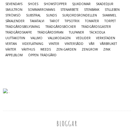
SEVENDAYS
SHOES
SHOWSTOPPER
SJUKDOMAR
SKADEDJUR
SMULTRON
SOMMARROMANS
STENARBETE
STENBÄNK
STILLEBEN
STRÖMSÖ
SUBSTRAL
SUNDS
SURJORDSRONDELLEN
SVAMMEL
SÅKALENDER
TAKATALVI
TAROT
TIPSOTRIX
TOMATER
TORPET
TRÄDGÅRDSBELYSNING
TRÄDGÅRDSBÖCKER
TRÄDGÅRDSGÄSTER
TRÄDGÅRDSKAFFE
TRÄDGÅRDSYRAN
TULPANER
TÄCKODLA
UUTTAKOTIIN
VALLMO
VALLMODAGEN
VEDLIDER
VERKSTADEN
VERTAN
VIDEFLÄTNING
VINTER
VINTERSÅDD
VÅR
VÅRBRUKET
VÄXTER
VÄXTHUS
WEEDS
ZEN-GARDEN
ZENGROW
ZINK
ÄPPELBLOM
ÖPPEN TRÄDGÅRD
BLOGGAR