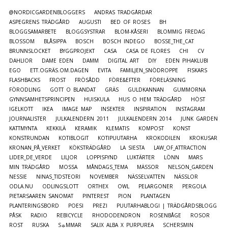
@NORDICGARDENBLOGGERS
ANDRAS TRÄDGÅRDAR
ASPEGRENS TRÄDGÅRD
AUGUSTI
BED OF ROSES
BH
BLOGGSAMARBETE
BLOGGSYSTRAR
BLOM-KÅSERI
BLOMMIG FREDAG
BLOSSOM
BLÅSIPPA
BOSCH
BOSCH INDEGO
BOSSE_THE_CAT
BRUNNSLOCKET
BYGGPROJEKT
CASA
CASA DE FLORES
CHI
CV
DAHLIOR
DAME EDEN
DAMM
DIGITAL ART
DIY
EDEN PIHAKLUBI
EGO
ETT.OGRÄS.OM.DAGEN
EVITA
FAMILJEN_SNÖDROPPE
FISKARS
FLASHBACKS
FROST
FRÖSÅDD
FÖRE&EFTER
FÖRELÄSNING
FÖRODLING
GOTT O BLANDAT
GRÄS
GULDKANNAN
GUMMORNA
GYNNSAMHETSPRINCIPEN
HUISKULA
HUS O HEM TRÄDGÅRD
HÖST
IGELKOTT
IKEA
IMAGE MAP
INSEKTER
INSPIRATION
INSTAGRAM
JOURNALISTER
JULKALENDERN 2011
JULKALENDERN 2014
JUNK GARDEN
KATTMYNTA
KEKKILÄ
KERAMIK
KLEMATIS
KOMPOST
KONST
KONSTRUNDAN
KOTIBLOGIT
KOTIPUUTARHA
KROKODILEN
KROKUSAR
KRONAN_PÅ_VERKET
KÖKSTRÄDGÅRD
LA SIESTA
LAW_OF_ATTRACTION
LIDER_DE_VERDE
LILJOR
LOPPISFYND
LUKTÄRTER
LÖNN
MARS
MIN TRÄDGÅRD
MOSSA
MÅNDAGS_TEMA
MÄSSOR
NELSON_GARDEN
NESSIE
NINAS_TIDSTEORI
NOVEMBER
NÄSSELVATTEN
NÄSSLOR
ODLA.NU
ODLINGSLOTT
ORTHEX
OWL
PELARGONER
PERGOLA
PIETARSAAREN SANOMAT
PINTEREST
PION
PLANTAGEN
PLANTERINGSBORD
POESI
PREZI
PUUTARHABLOGI | TRÄDGÅRDSBLOGG
PÅSK
RADIO
REBICYCLE
RHODODENDRON
ROSENBÅGE
ROSOR
ROST
RUSKA
S☼MMAR
SALIX ALBA X PURPUREA
SCHERSMIN