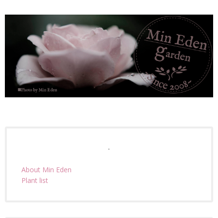
.
About Min Eden
Plant list