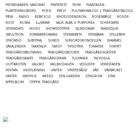
PIETARSAAREN SANOMAT
PINTEREST
PION
PLANTAGEN
PLANTERINGSBORD
POESI
PREZI
PUUTARHABLOGI | TRÄDGÅRDSBLOGG
PÅSK
RADIO
REBICYCLE
RHODODENDRON
ROSENBÅGE
ROSOR
ROST
RUSKA
S☼MMAR
SALIX ALBA X PURPUREA
SCHERSMIN
SEVENDAYS
SHOES
SHOWSTOPPER
SJUKDOMAR
SKADEDJUR
SMULTRON
SOMMARROMANS
STENARBETE
STENBÄNK
STILLEBEN
STRÖMSÖ
SUBSTRAL
SUNDS
SURJORDSRONDELLEN
SVAMMEL
SÅKALENDER
TAKATALVI
TAROT
TIPSOTRIX
TOMATER
TORPET
TRÄDGÅRDSBELYSNING
TRÄDGÅRDSBÖCKER
TRÄDGÅRDSGÄSTER
TRÄDGÅRDSKAFFE
TRÄDGÅRDSYRAN
TULPANER
TÄCKODLA
UUTTAKOTIIN
VALLMO
VALLMODAGEN
VEDLIDER
VERKSTADEN
VERTAN
VIDEFLÄTNING
VINTER
VINTERSÅDD
VÅR
VÅRBRUKET
VÄXTER
VÄXTHUS
WEEDS
ZEN-GARDEN
ZENGROW
ZINK
ÄPPELBLOM
ÖPPEN TRÄDGÅRD