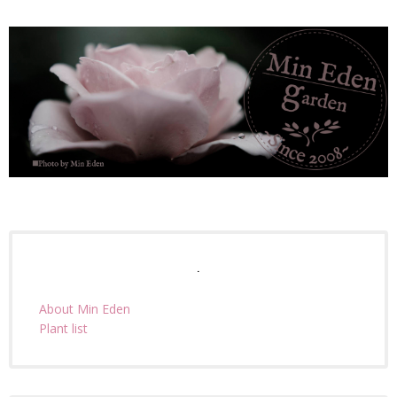
.
About Min Eden
Plant list