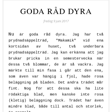
GODA RÅD DYRA
fredag 9 juni 2017
Nu
är goda råd dyra. Jag har två
prydnadsäppelträd, "Makamik" vid ena
kortsidan av huset, två underbara
prydnadsäppelträd. Jag kan erkänna att jag
brukar pricka in en semestervecka när
dessa två blommar, de är så vackra. Jag
märkte till min fasa i går att den ena,
som även var hängig i fjol, hade rosa
beläggning på bladen. Det andra trädet mår
fint. Nog för att dessa ska ha lite
rödaktiga blad, men kanske inte rosa
(kletig) beläggning dock. Trädet har även
mindre blad, både till antal och storlek,