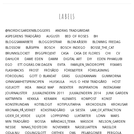
LABELS
@NORDICGARDENBLOGGERS
ANDRAS TRÄDGÅRDAR
ASPEGRENS TRÄDGÅRD
AUGUSTI
BED OF ROSES
BH
BLOGGSAMARBETE
BLOGGSYSTRAR
BLOM-KÅSERI
BLOMMIG FREDAG
BLOSSOM
BLÅSIPPA
BOSCH
BOSCH INDEGO
BOSSE_THE_CAT
BRUNNSLOCKET
BYGGPROJEKT
CASA
CASA DE FLORES
CHI
CV
DAHLIOR
DAME EDEN
DAMM
DIGITAL ART
DIY
EDEN PIHAKLUBI
EGO
ETT.OGRÄS.OM.DAGEN
EVITA
FAMILJEN_SNÖDROPPE
FISKARS
FLASHBACKS
FROST
FRÖSÅDD
FÖRE&EFTER
FÖRELÄSNING
FÖRODLING
GOTT O BLANDAT
GRÄS
GULDKANNAN
GUMMORNA
GYNNSAMHETSPRINCIPEN
HUISKULA
HUS O HEM TRÄDGÅRD
HÖST
IGELKOTT
IKEA
IMAGE MAP
INSEKTER
INSPIRATION
INSTAGRAM
JOURNALISTER
JULKALENDERN 2011
JULKALENDERN 2014
JUNK GARDEN
KATTMYNTA
KEKKILÄ
KERAMIK
KLEMATIS
KOMPOST
KONST
KONSTRUNDAN
KOTIBLOGIT
KOTIPUUTARHA
KROKODILEN
KROKUSAR
KRONAN_PÅ_VERKET
KÖKSTRÄDGÅRD
LA SIESTA
LAW_OF_ATTRACTION
LIDER_DE_VERDE
LILJOR
LOPPISFYND
LUKTÄRTER
LÖNN
MARS
MIN TRÄDGÅRD
MOSSA
MÅNDAGS_TEMA
MÄSSOR
NELSON_GARDEN
NESSIE
NINAS_TIDSTEORI
NOVEMBER
NÄSSELVATTEN
NÄSSLOR
ODLA.NU
ODLINGSLOTT
ORTHEX
OWL
PELARGONER
PERGOLA