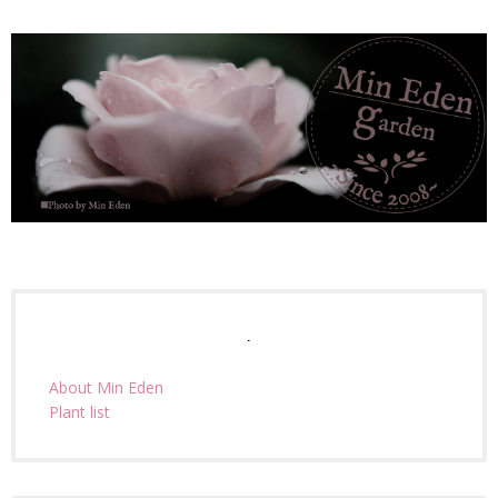
.
About Min Eden
Plant list