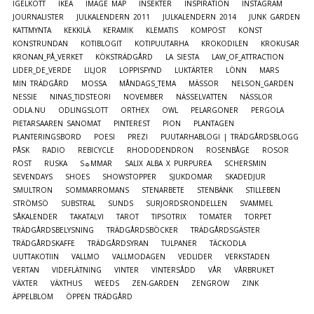
IGELKOTT
IKEA
IMAGE MAP
INSEKTER
INSPIRATION
INSTAGRAM
JOURNALISTER
JULKALENDERN 2011
JULKALENDERN 2014
JUNK GARDEN
KATTMYNTA
KEKKILÄ
KERAMIK
KLEMATIS
KOMPOST
KONST
KONSTRUNDAN
KOTIBLOGIT
KOTIPUUTARHA
KROKODILEN
KROKUSAR
KRONAN_PÅ_VERKET
KÖKSTRÄDGÅRD
LA SIESTA
LAW_OF_ATTRACTION
LIDER_DE_VERDE
LILJOR
LOPPISFYND
LUKTÄRTER
LÖNN
MARS
MIN TRÄDGÅRD
MOSSA
MÅNDAGS_TEMA
MÄSSOR
NELSON_GARDEN
NESSIE
NINAS_TIDSTEORI
NOVEMBER
NÄSSELVATTEN
NÄSSLOR
ODLA.NU
ODLINGSLOTT
ORTHEX
OWL
PELARGONER
PERGOLA
PIETARSAAREN SANOMAT
PINTEREST
PION
PLANTAGEN
PLANTERINGSBORD
POESI
PREZI
PUUTARHABLOGI | TRÄDGÅRDSBLOGG
PÅSK
RADIO
REBICYCLE
RHODODENDRON
ROSENBÅGE
ROSOR
ROST
RUSKA
S☼MMAR
SALIX ALBA X PURPUREA
SCHERSMIN
SEVENDAYS
SHOES
SHOWSTOPPER
SJUKDOMAR
SKADEDJUR
SMULTRON
SOMMARROMANS
STENARBETE
STENBÄNK
STILLEBEN
STRÖMSÖ
SUBSTRAL
SUNDS
SURJORDSRONDELLEN
SVAMMEL
SÅKALENDER
TAKATALVI
TAROT
TIPSOTRIX
TOMATER
TORPET
TRÄDGÅRDSBELYSNING
TRÄDGÅRDSBÖCKER
TRÄDGÅRDSGÄSTER
TRÄDGÅRDSKAFFE
TRÄDGÅRDSYRAN
TULPANER
TÄCKODLA
UUTTAKOTIIN
VALLMO
VALLMODAGEN
VEDLIDER
VERKSTADEN
VERTAN
VIDEFLÄTNING
VINTER
VINTERSÅDD
VÅR
VÅRBRUKET
VÄXTER
VÄXTHUS
WEEDS
ZEN-GARDEN
ZENGROW
ZINK
ÄPPELBLOM
ÖPPEN TRÄDGÅRD