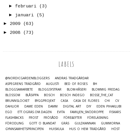
►
februari
(3)
►
januari
(5)
►
2009
(63)
►
2008
(73)
LABELS
@NORDICGARDENBLOGGERS
ANDRAS TRÄDGÅRDAR
ASPEGRENS TRÄDGÅRD
AUGUSTI
BED OF ROSES
BH
BLOGGSAMARBETE
BLOGGSYSTRAR
BLOM-KÅSERI
BLOMMIG FREDAG
BLOSSOM
BLÅSIPPA
BOSCH
BOSCH INDEGO
BOSSE_THE_CAT
BRUNNSLOCKET
BYGGPROJEKT
CASA
CASA DE FLORES
CHI
CV
DAHLIOR
DAME EDEN
DAMM
DIGITAL ART
DIY
EDEN PIHAKLUBI
EGO
ETT.OGRÄS.OM.DAGEN
EVITA
FAMILJEN_SNÖDROPPE
FISKARS
FLASHBACKS
FROST
FRÖSÅDD
FÖRE&EFTER
FÖRELÄSNING
FÖRODLING
GOTT O BLANDAT
GRÄS
GULDKANNAN
GUMMORNA
GYNNSAMHETSPRINCIPEN
HUISKULA
HUS O HEM TRÄDGÅRD
HÖST