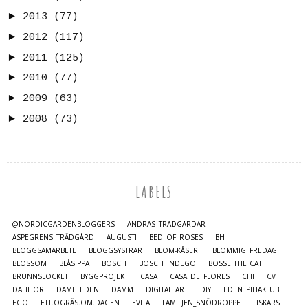
►
2013
(77)
►
2012
(117)
►
2011
(125)
►
2010
(77)
►
2009
(63)
►
2008
(73)
LABELS
@NORDICGARDENBLOGGERS
ANDRAS TRÄDGÅRDAR
ASPEGRENS TRÄDGÅRD
AUGUSTI
BED OF ROSES
BH
BLOGGSAMARBETE
BLOGGSYSTRAR
BLOM-KÅSERI
BLOMMIG FREDAG
BLOSSOM
BLÅSIPPA
BOSCH
BOSCH INDEGO
BOSSE_THE_CAT
BRUNNSLOCKET
BYGGPROJEKT
CASA
CASA DE FLORES
CHI
CV
DAHLIOR
DAME EDEN
DAMM
DIGITAL ART
DIY
EDEN PIHAKLUBI
EGO
ETT.OGRÄS.OM.DAGEN
EVITA
FAMILJEN_SNÖDROPPE
FISKARS