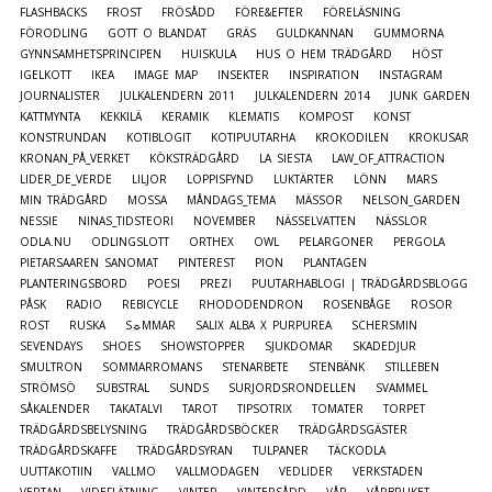
FLASHBACKS
FROST
FRÖSÅDD
FÖRE&EFTER
FÖRELÄSNING
FÖRODLING
GOTT O BLANDAT
GRÄS
GULDKANNAN
GUMMORNA
GYNNSAMHETSPRINCIPEN
HUISKULA
HUS O HEM TRÄDGÅRD
HÖST
IGELKOTT
IKEA
IMAGE MAP
INSEKTER
INSPIRATION
INSTAGRAM
JOURNALISTER
JULKALENDERN 2011
JULKALENDERN 2014
JUNK GARDEN
KATTMYNTA
KEKKILÄ
KERAMIK
KLEMATIS
KOMPOST
KONST
KONSTRUNDAN
KOTIBLOGIT
KOTIPUUTARHA
KROKODILEN
KROKUSAR
KRONAN_PÅ_VERKET
KÖKSTRÄDGÅRD
LA SIESTA
LAW_OF_ATTRACTION
LIDER_DE_VERDE
LILJOR
LOPPISFYND
LUKTÄRTER
LÖNN
MARS
MIN TRÄDGÅRD
MOSSA
MÅNDAGS_TEMA
MÄSSOR
NELSON_GARDEN
NESSIE
NINAS_TIDSTEORI
NOVEMBER
NÄSSELVATTEN
NÄSSLOR
ODLA.NU
ODLINGSLOTT
ORTHEX
OWL
PELARGONER
PERGOLA
PIETARSAAREN SANOMAT
PINTEREST
PION
PLANTAGEN
PLANTERINGSBORD
POESI
PREZI
PUUTARHABLOGI | TRÄDGÅRDSBLOGG
PÅSK
RADIO
REBICYCLE
RHODODENDRON
ROSENBÅGE
ROSOR
ROST
RUSKA
S☼MMAR
SALIX ALBA X PURPUREA
SCHERSMIN
SEVENDAYS
SHOES
SHOWSTOPPER
SJUKDOMAR
SKADEDJUR
SMULTRON
SOMMARROMANS
STENARBETE
STENBÄNK
STILLEBEN
STRÖMSÖ
SUBSTRAL
SUNDS
SURJORDSRONDELLEN
SVAMMEL
SÅKALENDER
TAKATALVI
TAROT
TIPSOTRIX
TOMATER
TORPET
TRÄDGÅRDSBELYSNING
TRÄDGÅRDSBÖCKER
TRÄDGÅRDSGÄSTER
TRÄDGÅRDSKAFFE
TRÄDGÅRDSYRAN
TULPANER
TÄCKODLA
UUTTAKOTIIN
VALLMO
VALLMODAGEN
VEDLIDER
VERKSTADEN
VERTAN
VIDEFLÄTNING
VINTER
VINTERSÅDD
VÅR
VÅRBRUKET