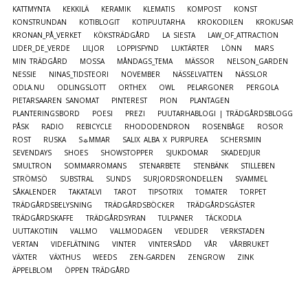
KATTMYNTA
KEKKILÄ
KERAMIK
KLEMATIS
KOMPOST
KONST
KONSTRUNDAN
KOTIBLOGIT
KOTIPUUTARHA
KROKODILEN
KROKUSAR
KRONAN_PÅ_VERKET
KÖKSTRÄDGÅRD
LA SIESTA
LAW_OF_ATTRACTION
LIDER_DE_VERDE
LILJOR
LOPPISFYND
LUKTÄRTER
LÖNN
MARS
MIN TRÄDGÅRD
MOSSA
MÅNDAGS_TEMA
MÄSSOR
NELSON_GARDEN
NESSIE
NINAS_TIDSTEORI
NOVEMBER
NÄSSELVATTEN
NÄSSLOR
ODLA.NU
ODLINGSLOTT
ORTHEX
OWL
PELARGONER
PERGOLA
PIETARSAAREN SANOMAT
PINTEREST
PION
PLANTAGEN
PLANTERINGSBORD
POESI
PREZI
PUUTARHABLOGI | TRÄDGÅRDSBLOGG
PÅSK
RADIO
REBICYCLE
RHODODENDRON
ROSENBÅGE
ROSOR
ROST
RUSKA
S☼MMAR
SALIX ALBA X PURPUREA
SCHERSMIN
SEVENDAYS
SHOES
SHOWSTOPPER
SJUKDOMAR
SKADEDJUR
SMULTRON
SOMMARROMANS
STENARBETE
STENBÄNK
STILLEBEN
STRÖMSÖ
SUBSTRAL
SUNDS
SURJORDSRONDELLEN
SVAMMEL
SÅKALENDER
TAKATALVI
TAROT
TIPSOTRIX
TOMATER
TORPET
TRÄDGÅRDSBELYSNING
TRÄDGÅRDSBÖCKER
TRÄDGÅRDSGÄSTER
TRÄDGÅRDSKAFFE
TRÄDGÅRDSYRAN
TULPANER
TÄCKODLA
UUTTAKOTIIN
VALLMO
VALLMODAGEN
VEDLIDER
VERKSTADEN
VERTAN
VIDEFLÄTNING
VINTER
VINTERSÅDD
VÅR
VÅRBRUKET
VÄXTER
VÄXTHUS
WEEDS
ZEN-GARDEN
ZENGROW
ZINK
ÄPPELBLOM
ÖPPEN TRÄDGÅRD