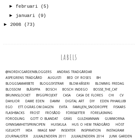
►
februari
(5)
►
januari
(9)
►
2008
(73)
LABELS
@NORDICGARDENBLOGGERS
ANDRAS TRÄDGÅRDAR
ASPEGRENS TRÄDGÅRD
AUGUSTI
BED OF ROSES
BH
BLOGGSAMARBETE
BLOGGSYSTRAR
BLOM-KÅSERI
BLOMMIG FREDAG
BLOSSOM
BLÅSIPPA
BOSCH
BOSCH INDEGO
BOSSE_THE_CAT
BRUNNSLOCKET
BYGGPROJEKT
CASA
CASA DE FLORES
CHI
CV
DAHLIOR
DAME EDEN
DAMM
DIGITAL ART
DIY
EDEN PIHAKLUBI
EGO
ETT.OGRÄS.OM.DAGEN
EVITA
FAMILJEN_SNÖDROPPE
FISKARS
FLASHBACKS
FROST
FRÖSÅDD
FÖRE&EFTER
FÖRELÄSNING
FÖRODLING
GOTT O BLANDAT
GRÄS
GULDKANNAN
GUMMORNA
GYNNSAMHETSPRINCIPEN
HUISKULA
HUS O HEM TRÄDGÅRD
HÖST
IGELKOTT
IKEA
IMAGE MAP
INSEKTER
INSPIRATION
INSTAGRAM
JOURNALISTER
JULKALENDERN 2011
JULKALENDERN 2014
JUNK GARDEN