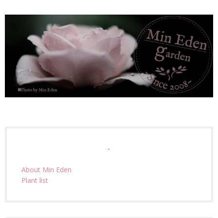
.
About Min Eden
Plant list