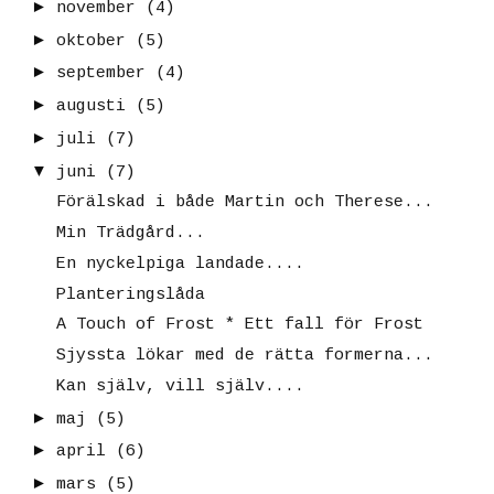
►
november
(4)
►
oktober
(5)
►
september
(4)
►
augusti
(5)
►
juli
(7)
▼
juni
(7)
Förälskad i både Martin och Therese...
Min Trädgård...
En nyckelpiga landade....
Planteringslåda
A Touch of Frost * Ett fall för Frost
Sjyssta lökar med de rätta formerna...
Kan själv, vill själv....
►
maj
(5)
►
april
(6)
►
mars
(5)