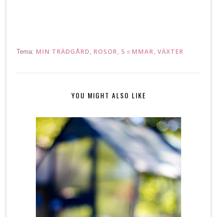
Ruusuja roses
MIN TRÄDGÅRD
ROSOR
S☼MMAR
VÄXTER
Tema:
,
,
,
YOU MIGHT ALSO LIKE