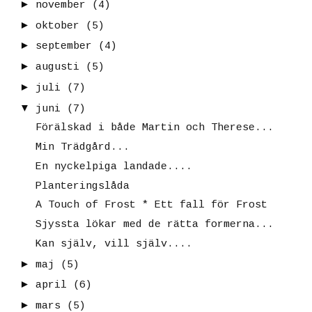
►
november
(4)
►
oktober
(5)
►
september
(4)
►
augusti
(5)
►
juli
(7)
▼
juni
(7)
Förälskad i både Martin och Therese...
Min Trädgård...
En nyckelpiga landade....
Planteringslåda
A Touch of Frost * Ett fall för Frost
Sjyssta lökar med de rätta formerna...
Kan själv, vill själv....
►
maj
(5)
►
april
(6)
►
mars
(5)