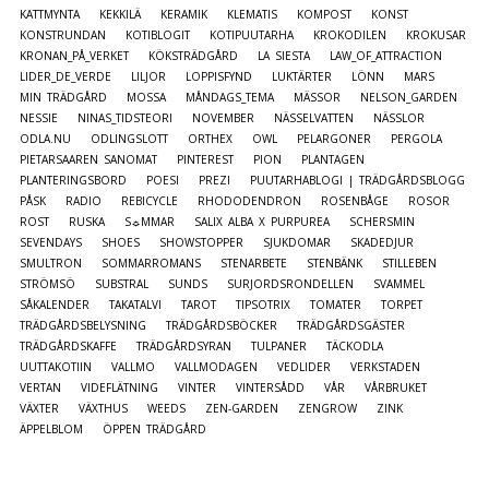
KATTMYNTA
KEKKILÄ
KERAMIK
KLEMATIS
KOMPOST
KONST
KONSTRUNDAN
KOTIBLOGIT
KOTIPUUTARHA
KROKODILEN
KROKUSAR
KRONAN_PÅ_VERKET
KÖKSTRÄDGÅRD
LA SIESTA
LAW_OF_ATTRACTION
LIDER_DE_VERDE
LILJOR
LOPPISFYND
LUKTÄRTER
LÖNN
MARS
MIN TRÄDGÅRD
MOSSA
MÅNDAGS_TEMA
MÄSSOR
NELSON_GARDEN
NESSIE
NINAS_TIDSTEORI
NOVEMBER
NÄSSELVATTEN
NÄSSLOR
ODLA.NU
ODLINGSLOTT
ORTHEX
OWL
PELARGONER
PERGOLA
PIETARSAAREN SANOMAT
PINTEREST
PION
PLANTAGEN
PLANTERINGSBORD
POESI
PREZI
PUUTARHABLOGI | TRÄDGÅRDSBLOGG
PÅSK
RADIO
REBICYCLE
RHODODENDRON
ROSENBÅGE
ROSOR
ROST
RUSKA
S☼MMAR
SALIX ALBA X PURPUREA
SCHERSMIN
SEVENDAYS
SHOES
SHOWSTOPPER
SJUKDOMAR
SKADEDJUR
SMULTRON
SOMMARROMANS
STENARBETE
STENBÄNK
STILLEBEN
STRÖMSÖ
SUBSTRAL
SUNDS
SURJORDSRONDELLEN
SVAMMEL
SÅKALENDER
TAKATALVI
TAROT
TIPSOTRIX
TOMATER
TORPET
TRÄDGÅRDSBELYSNING
TRÄDGÅRDSBÖCKER
TRÄDGÅRDSGÄSTER
TRÄDGÅRDSKAFFE
TRÄDGÅRDSYRAN
TULPANER
TÄCKODLA
UUTTAKOTIIN
VALLMO
VALLMODAGEN
VEDLIDER
VERKSTADEN
VERTAN
VIDEFLÄTNING
VINTER
VINTERSÅDD
VÅR
VÅRBRUKET
VÄXTER
VÄXTHUS
WEEDS
ZEN-GARDEN
ZENGROW
ZINK
ÄPPELBLOM
ÖPPEN TRÄDGÅRD