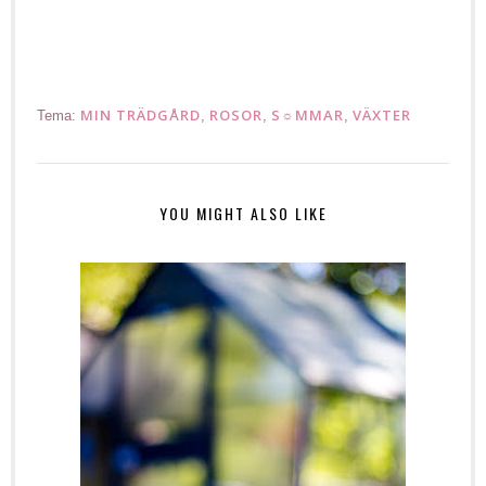
Ruusuja roses
MIN TRÄDGÅRD
ROSOR
S☼MMAR
VÄXTER
Tema:
,
,
,
YOU MIGHT ALSO LIKE