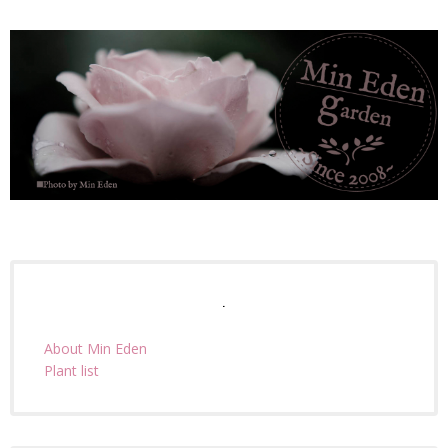
.
About Min Eden
Plant list