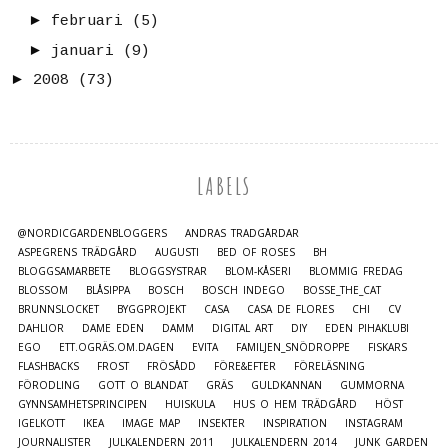
►
februari
(5)
►
januari
(9)
►
2008
(73)
LABELS
@NORDICGARDENBLOGGERS
ANDRAS TRÄDGÅRDAR
ASPEGRENS TRÄDGÅRD
AUGUSTI
BED OF ROSES
BH
BLOGGSAMARBETE
BLOGGSYSTRAR
BLOM-KÅSERI
BLOMMIG FREDAG
BLOSSOM
BLÅSIPPA
BOSCH
BOSCH INDEGO
BOSSE_THE_CAT
BRUNNSLOCKET
BYGGPROJEKT
CASA
CASA DE FLORES
CHI
CV
DAHLIOR
DAME EDEN
DAMM
DIGITAL ART
DIY
EDEN PIHAKLUBI
EGO
ETT.OGRÄS.OM.DAGEN
EVITA
FAMILJEN_SNÖDROPPE
FISKARS
FLASHBACKS
FROST
FRÖSÅDD
FÖRE&EFTER
FÖRELÄSNING
FÖRODLING
GOTT O BLANDAT
GRÄS
GULDKANNAN
GUMMORNA
GYNNSAMHETSPRINCIPEN
HUISKULA
HUS O HEM TRÄDGÅRD
HÖST
IGELKOTT
IKEA
IMAGE MAP
INSEKTER
INSPIRATION
INSTAGRAM
JOURNALISTER
JULKALENDERN 2011
JULKALENDERN 2014
JUNK GARDEN