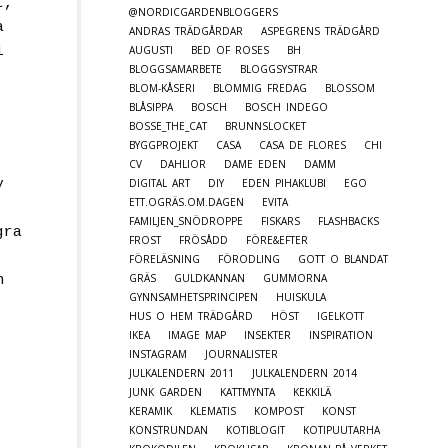
t,
@NORDICGARDENBLOGGERS
a
ANDRAS TRÄDGÅRDAR
ASPEGRENS TRÄDGÅRD
i
AUGUSTI
BED OF ROSES
BH
BLOGGSAMARBETE
BLOGGSYSTRAR
BLOM-KÅSERI
BLOMMIG FREDAG
BLOSSOM
BLÅSIPPA
BOSCH
BOSCH INDEGO
BOSSE_THE_CAT
BRUNNSLOCKET
BYGGPROJEKT
CASA
CASA DE FLORES
CHI
CV
DAHLIOR
DAME EDEN
DAMM
DIGITAL ART
DIY
EDEN PIHAKLUBI
EGO
y
ETT.OGRÄS.OM.DAGEN
EVITA
FAMILJEN_SNÖDROPPE
FISKARS
FLASHBACKS
gra
FROST
FRÖSÅDD
FÖRE&EFTER
FÖRELÄSNING
FÖRODLING
GOTT O BLANDAT
GRÄS
GULDKANNAN
GUMMORNA
n
GYNNSAMHETSPRINCIPEN
HUISKULA
HUS O HEM TRÄDGÅRD
HÖST
IGELKOTT
IKEA
IMAGE MAP
INSEKTER
INSPIRATION
INSTAGRAM
JOURNALISTER
JULKALENDERN 2011
JULKALENDERN 2014
JUNK GARDEN
KATTMYNTA
KEKKILÄ
KERAMIK
KLEMATIS
KOMPOST
KONST
KONSTRUNDAN
KOTIBLOGIT
KOTIPUUTARHA