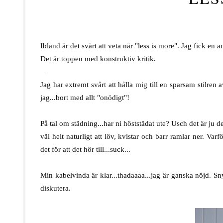
Ibland är det svårt att veta när "less is more". Jag fick 
Det är toppen med konstruktiv kritik.
.
Jag har extremt svårt att hålla mig till en sparsam stilren 
jag...bort med allt "onödigt"!
.
På tal om städning...har ni höststädat ute? Usch det är ju d
väl helt naturligt att löv, kvistar och barr ramlar ner. Var
det för att det hör till...suck...
.
Min kabelvinda är klar...thadaaaa...jag är ganska nöjd. Sn
diskutera.
.