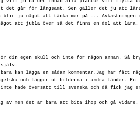
ag vill ju ha det innan alla plantor vill flytta u
tt det går för långsamt. Sen gäller det ju att lär
n blir ju något att tänka mer på ... Avkastningen 
något att jubla över så det finns en del att lära.
för din egen skull och inte för någon annan. Så br
 själv.
 bara kan lägga en sådan kommentar.Jag har fått nå
ngelska och lägger ut bilderna i andra länder. En
 inte hade översatt till svenska och då fick jag e
ag av men det är bara att bita ihop och gå vidare.