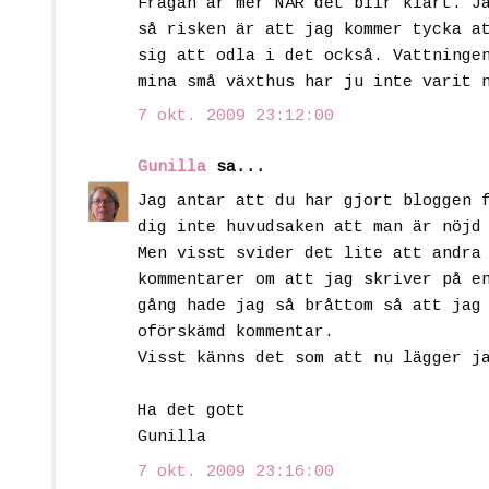
Frågan är mer NÄR det blir klart. J
så risken är att jag kommer tycka a
sig att odla i det också. Vattninge
mina små växthus har ju inte varit 
7 okt. 2009 23:12:00
Gunilla
sa...
Jag antar att du har gjort bloggen 
dig inte huvudsaken att man är nöjd
Men visst svider det lite att andra
kommentarer om att jag skriver på e
gång hade jag så bråttom så att jag
oförskämd kommentar.
Visst känns det som att nu lägger j
Ha det gott
Gunilla
7 okt. 2009 23:16:00