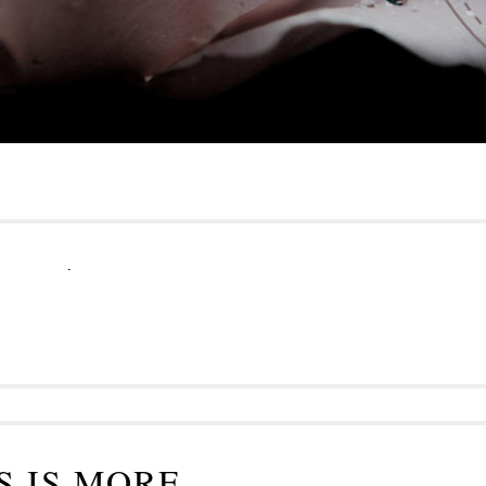
.
S IS MORE...