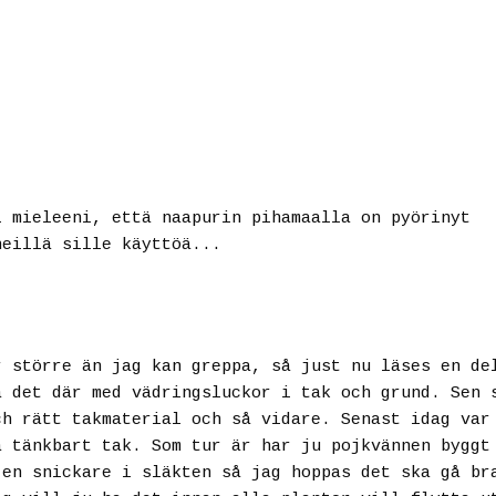
i mieleeni, että naapurin pihamaalla on pyörinyt
heillä sille käyttöä...
r större än jag kan greppa, så just nu läses en de
a det där med vädringsluckor i tak och grund. Sen 
ch rätt takmaterial och så vidare. Senast idag var
å tänkbart tak. Som tur är har ju pojkvännen byggt
 en snickare i släkten så jag hoppas det ska gå br