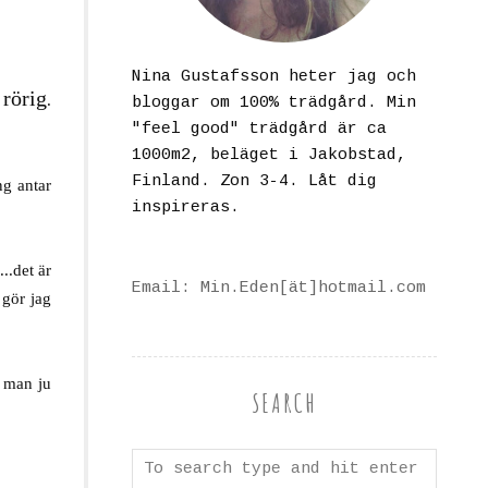
Nina Gustafsson heter jag och
rörig
n
.
bloggar om 100% trädgård. Min
"feel good" trädgård är ca
1000m2, beläget i Jakobstad,
Finland. Zon 3-4. Låt dig
ng antar
inspireras.
..det är
Email: Min.Eden[ät]hotmail.com
 gör jag
n man ju
SEARCH