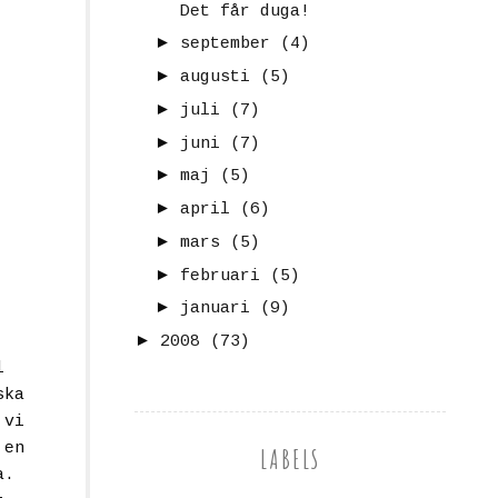
Det får duga!
►
september
(4)
►
augusti
(5)
►
juli
(7)
►
juni
(7)
►
maj
(5)
►
april
(6)
►
mars
(5)
►
februari
(5)
►
januari
(9)
►
2008
(73)
l
ska
 vi
 en
LABELS
a.