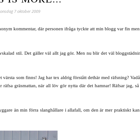
onsdag 7 oktober 2009
en anonym kommentar, där personen ifråga tyckte att min blogg var fin me
avskalad stil. Det gäller väl allt jag gör. Men nu blir det väl bloggstädni
et värsta som finns! Jag har tex aldrig förstått dethär med räfsning? Vadå.
för räfsa gräsmattan, när all löv gör nytta där det hamnar! Räfsar jag, så
yggare än min förra slanghållare i allafall, om den är mer praktiskt ka