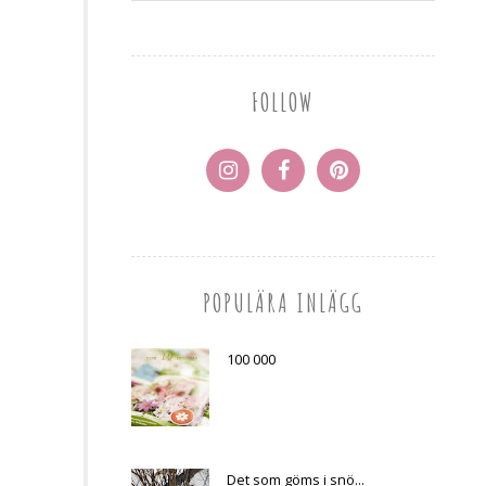
FOLLOW
POPULÄRA INLÄGG
100 000
Det som göms i snö...