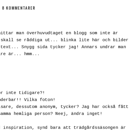
8 KOMMENTARER
hittar man överhuvudtaget en blogg som inte är
 skall se råddiga ut... blinka lite här och bilder
 text... Snygg sida tycker jag! Annars undrar man
are är... hmm...
ör inte tidigare?!
nderbar!! Vilka foton!
äsare, dessutom anonym, tycker? Jag har också fått
samma hemliga person? Neej, ändra inget!
d inspiration, synd bara att trädgårdssäsongen är