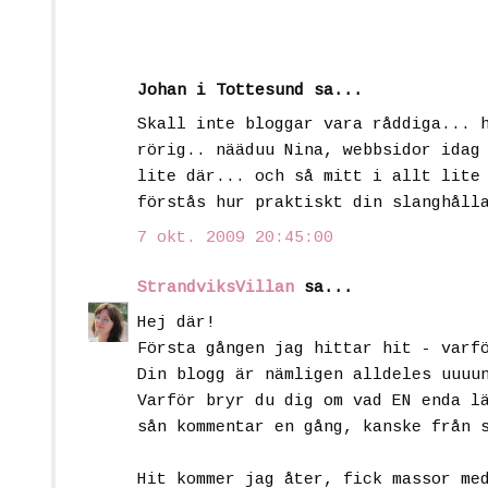
Johan i Tottesund sa...
Skall inte bloggar vara råddiga... 
rörig.. nääduu Nina, webbsidor idag
lite där... och så mitt i allt lite
förstås hur praktiskt din slanghåll
7 okt. 2009 20:45:00
StrandviksVillan
sa...
Hej där!
Första gången jag hittar hit - varf
Din blogg är nämligen alldeles uuuu
Varför bryr du dig om vad EN enda l
sån kommentar en gång, kanske från 
Hit kommer jag åter, fick massor me