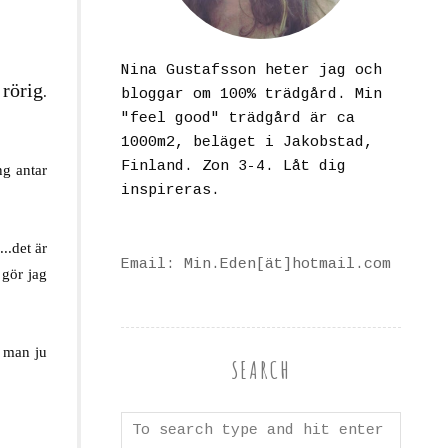
Nina Gustafsson heter jag och
rörig
n
.
bloggar om 100% trädgård. Min
"feel good" trädgård är ca
1000m2, beläget i Jakobstad,
Finland. Zon 3-4. Låt dig
ng antar
inspireras.
..det är
Email: Min.Eden[ät]hotmail.com
 gör jag
n man ju
SEARCH