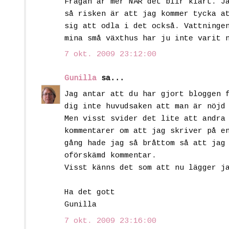
Frågan är mer NÄR det blir klart. J
så risken är att jag kommer tycka a
sig att odla i det också. Vattninge
mina små växthus har ju inte varit 
7 okt. 2009 23:12:00
Gunilla
sa...
Jag antar att du har gjort bloggen 
dig inte huvudsaken att man är nöjd
Men visst svider det lite att andra
kommentarer om att jag skriver på e
gång hade jag så bråttom så att jag
oförskämd kommentar.
Visst känns det som att nu lägger j
Ha det gott
Gunilla
7 okt. 2009 23:16:00