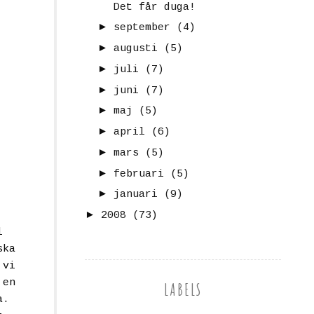
Det får duga!
►
september
(4)
►
augusti
(5)
►
juli
(7)
►
juni
(7)
►
maj
(5)
►
april
(6)
►
mars
(5)
►
februari
(5)
►
januari
(9)
►
2008
(73)
l
ska
 vi
 en
LABELS
a.