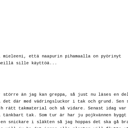
i mieleeni, että naapurin pihamaalla on pyörinyt
heillä sille käyttöä...
r större än jag kan greppa, så just nu läses en de
a det där med vädringsluckor i tak och grund. Sen 
ch rätt takmaterial och så vidare. Senast idag var
å tänkbart tak. Som tur är har ju pojkvännen byggt
 en snickare i släkten så jag hoppas det ska gå br