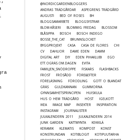
t,
@NORDICGARDENBLOGGERS
a
ANDRAS TRÄDGÅRDAR
ASPEGRENS TRÄDGÅRD
i
AUGUSTI
BED OF ROSES
BH
BLOGGSAMARBETE
BLOGGSYSTRAR
BLOM-KÅSERI
BLOMMIG FREDAG
BLOSSOM
BLÅSIPPA
BOSCH
BOSCH INDEGO
BOSSE_THE_CAT
BRUNNSLOCKET
BYGGPROJEKT
CASA
CASA DE FLORES
CHI
CV
DAHLIOR
DAME EDEN
DAMM
DIGITAL ART
DIY
EDEN PIHAKLUBI
EGO
y
ETT.OGRÄS.OM.DAGEN
EVITA
FAMILJEN_SNÖDROPPE
FISKARS
FLASHBACKS
gra
FROST
FRÖSÅDD
FÖRE&EFTER
FÖRELÄSNING
FÖRODLING
GOTT O BLANDAT
GRÄS
GULDKANNAN
GUMMORNA
n
GYNNSAMHETSPRINCIPEN
HUISKULA
HUS O HEM TRÄDGÅRD
HÖST
IGELKOTT
IKEA
IMAGE MAP
INSEKTER
INSPIRATION
INSTAGRAM
JOURNALISTER
JULKALENDERN 2011
JULKALENDERN 2014
JUNK GARDEN
KATTMYNTA
KEKKILÄ
KERAMIK
KLEMATIS
KOMPOST
KONST
KONSTRUNDAN
KOTIBLOGIT
KOTIPUUTARHA