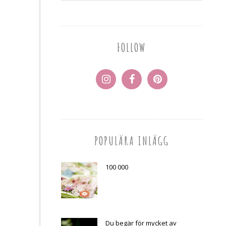
FOLLOW
POPULÄRA INLÄGG
100 000
Du begär för mycket av