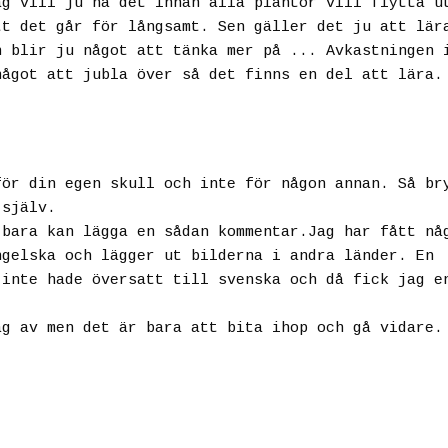
ag vill ju ha det innan alla plantor vill flytta u
tt det går för långsamt. Sen gäller det ju att lär
n blir ju något att tänka mer på ... Avkastningen 
något att jubla över så det finns en del att lära.
för din egen skull och inte för någon annan. Så br
 själv.
 bara kan lägga en sådan kommentar.Jag har fått nå
ngelska och lägger ut bilderna i andra länder. En
 inte hade översatt till svenska och då fick jag e
ag av men det är bara att bita ihop och gå vidare.