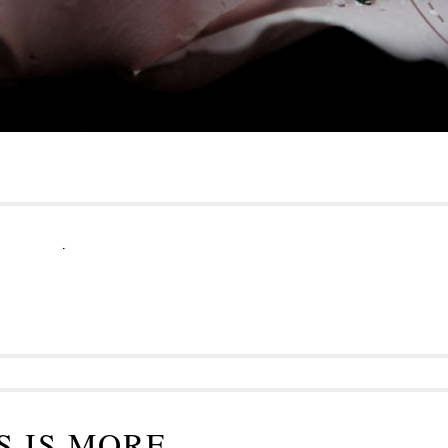
.
S IS MORE...