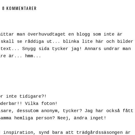
8 KOMMENTARER
hittar man överhuvudtaget en blogg som inte är
 skall se råddiga ut... blinka lite här och bilder
 text... Snygg sida tycker jag! Annars undrar man
are är... hmm...
ör inte tidigare?!
nderbar!! Vilka foton!
äsare, dessutom anonym, tycker? Jag har också fått
samma hemliga person? Neej, ändra inget!
d inspiration, synd bara att trädgårdssäsongen är