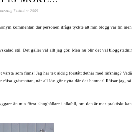
onsdag 7 oktober 2009
en anonym kommentar, där personen ifråga tyckte att min blogg var fin me
avskalad stil. Det gäller väl allt jag gör. Men nu blir det väl bloggstädni
et värsta som finns! Jag har tex aldrig förstått dethär med räfsning? Vadå.
för räfsa gräsmattan, när all löv gör nytta där det hamnar! Räfsar jag, så
yggare än min förra slanghållare i allafall, om den är mer praktiskt ka