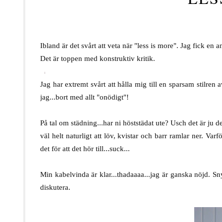
Ibland är det svårt att veta när "less is more". Jag fick 
Det är toppen med konstruktiv kritik.
.
Jag har extremt svårt att hålla mig till en sparsam stilren 
jag...bort med allt "onödigt"!
.
På tal om städning...har ni höststädat ute? Usch det är ju d
väl helt naturligt att löv, kvistar och barr ramlar ner. Var
det för att det hör till...suck...
.
Min kabelvinda är klar...thadaaaa...jag är ganska nöjd. Sn
diskutera.
.