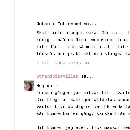
Johan i Tottesund sa...
Skall inte bloggar vara råddiga... 
rörig.. nääduu Nina, webbsidor idag
lite där... och så mitt i allt lite
förstås hur praktiskt din slanghåll
7 okt. 2009 20:45:00
StrandviksVillan
sa...
Hej där!
Första gången jag hittar hit - varf
Din blogg är nämligen alldeles uuuu
Varför bryr du dig om vad EN enda l
sån kommentar en gång, kanske från 
Hit kommer jag åter, fick massor me