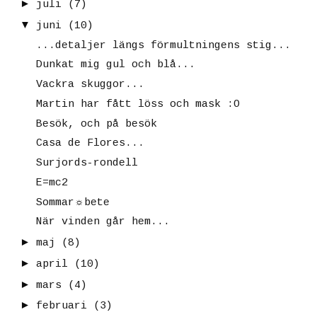
►
juli
(7)
▼
juni
(10)
...detaljer längs förmultningens stig...
Dunkat mig gul och blå...
Vackra skuggor...
Martin har fått löss och mask :O
Besök, och på besök
Casa de Flores...
Surjords-rondell
E=mc2
Sommar☼bete
När vinden går hem...
►
maj
(8)
►
april
(10)
►
mars
(4)
►
februari
(3)