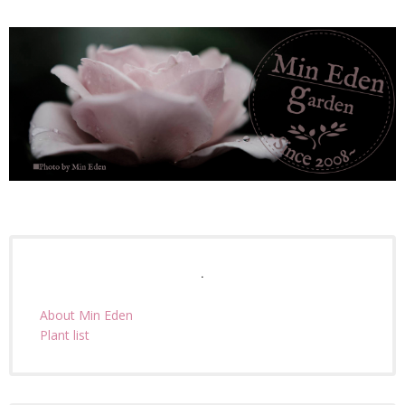
.
About Min Eden
Plant list