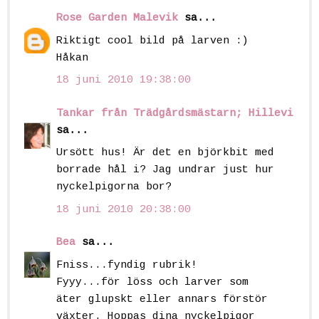
Rose Garden Malevik
sa...
Riktigt cool bild på larven :)
Håkan
18 juni 2010 19:38:00
Tankar från Trädgårdsmästarn; Hillevi
sa...
Ursött hus! Är det en björkbit med
borrade hål i? Jag undrar just hur
nyckelpigorna bor?
18 juni 2010 20:38:00
Bea
sa...
Fniss...fyndig rubrik!
Fyyy...för löss och larver som
äter glupskt eller annars förstör
växter. Hoppas dina nyckelpigor