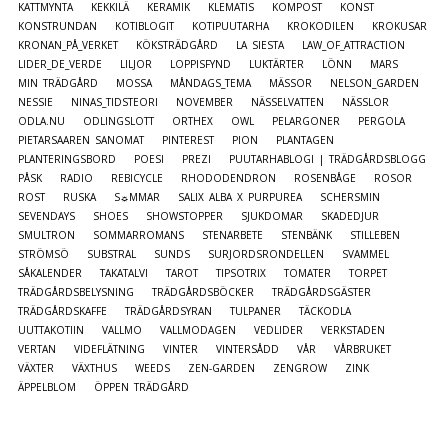
KATTMYNTA
KEKKILÄ
KERAMIK
KLEMATIS
KOMPOST
KONST
KONSTRUNDAN
KOTIBLOGIT
KOTIPUUTARHA
KROKODILEN
KROKUSAR
KRONAN_PÅ_VERKET
KÖKSTRÄDGÅRD
LA SIESTA
LAW_OF_ATTRACTION
LIDER_DE_VERDE
LILJOR
LOPPISFYND
LUKTÄRTER
LÖNN
MARS
MIN TRÄDGÅRD
MOSSA
MÅNDAGS_TEMA
MÄSSOR
NELSON_GARDEN
NESSIE
NINAS_TIDSTEORI
NOVEMBER
NÄSSELVATTEN
NÄSSLOR
ODLA.NU
ODLINGSLOTT
ORTHEX
OWL
PELARGONER
PERGOLA
PIETARSAAREN SANOMAT
PINTEREST
PION
PLANTAGEN
PLANTERINGSBORD
POESI
PREZI
PUUTARHABLOGI | TRÄDGÅRDSBLOGG
PÅSK
RADIO
REBICYCLE
RHODODENDRON
ROSENBÅGE
ROSOR
ROST
RUSKA
S☼MMAR
SALIX ALBA X PURPUREA
SCHERSMIN
SEVENDAYS
SHOES
SHOWSTOPPER
SJUKDOMAR
SKADEDJUR
SMULTRON
SOMMARROMANS
STENARBETE
STENBÄNK
STILLEBEN
STRÖMSÖ
SUBSTRAL
SUNDS
SURJORDSRONDELLEN
SVAMMEL
SÅKALENDER
TAKATALVI
TAROT
TIPSOTRIX
TOMATER
TORPET
TRÄDGÅRDSBELYSNING
TRÄDGÅRDSBÖCKER
TRÄDGÅRDSGÄSTER
TRÄDGÅRDSKAFFE
TRÄDGÅRDSYRAN
TULPANER
TÄCKODLA
UUTTAKOTIIN
VALLMO
VALLMODAGEN
VEDLIDER
VERKSTADEN
VERTAN
VIDEFLÄTNING
VINTER
VINTERSÅDD
VÅR
VÅRBRUKET
VÄXTER
VÄXTHUS
WEEDS
ZEN-GARDEN
ZENGROW
ZINK
ÄPPELBLOM
ÖPPEN TRÄDGÅRD