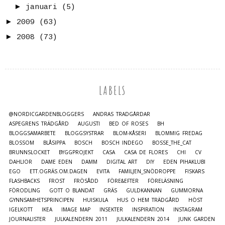
►
januari
(5)
►
2009
(63)
►
2008
(73)
LABELS
@NORDICGARDENBLOGGERS
ANDRAS TRÄDGÅRDAR
ASPEGRENS TRÄDGÅRD
AUGUSTI
BED OF ROSES
BH
BLOGGSAMARBETE
BLOGGSYSTRAR
BLOM-KÅSERI
BLOMMIG FREDAG
BLOSSOM
BLÅSIPPA
BOSCH
BOSCH INDEGO
BOSSE_THE_CAT
BRUNNSLOCKET
BYGGPROJEKT
CASA
CASA DE FLORES
CHI
CV
DAHLIOR
DAME EDEN
DAMM
DIGITAL ART
DIY
EDEN PIHAKLUBI
EGO
ETT.OGRÄS.OM.DAGEN
EVITA
FAMILJEN_SNÖDROPPE
FISKARS
FLASHBACKS
FROST
FRÖSÅDD
FÖRE&EFTER
FÖRELÄSNING
FÖRODLING
GOTT O BLANDAT
GRÄS
GULDKANNAN
GUMMORNA
GYNNSAMHETSPRINCIPEN
HUISKULA
HUS O HEM TRÄDGÅRD
HÖST
IGELKOTT
IKEA
IMAGE MAP
INSEKTER
INSPIRATION
INSTAGRAM
JOURNALISTER
JULKALENDERN 2011
JULKALENDERN 2014
JUNK GARDEN