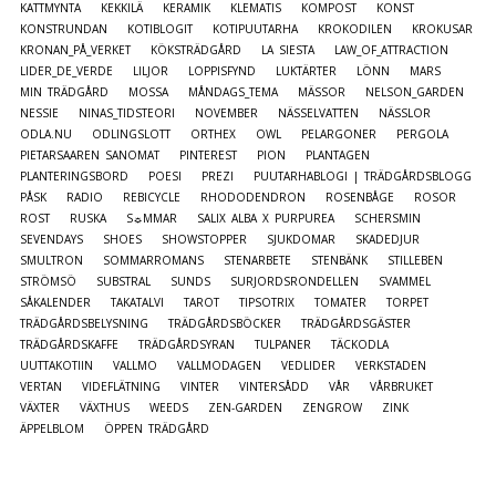
KATTMYNTA
KEKKILÄ
KERAMIK
KLEMATIS
KOMPOST
KONST
KONSTRUNDAN
KOTIBLOGIT
KOTIPUUTARHA
KROKODILEN
KROKUSAR
KRONAN_PÅ_VERKET
KÖKSTRÄDGÅRD
LA SIESTA
LAW_OF_ATTRACTION
LIDER_DE_VERDE
LILJOR
LOPPISFYND
LUKTÄRTER
LÖNN
MARS
MIN TRÄDGÅRD
MOSSA
MÅNDAGS_TEMA
MÄSSOR
NELSON_GARDEN
NESSIE
NINAS_TIDSTEORI
NOVEMBER
NÄSSELVATTEN
NÄSSLOR
ODLA.NU
ODLINGSLOTT
ORTHEX
OWL
PELARGONER
PERGOLA
PIETARSAAREN SANOMAT
PINTEREST
PION
PLANTAGEN
PLANTERINGSBORD
POESI
PREZI
PUUTARHABLOGI | TRÄDGÅRDSBLOGG
PÅSK
RADIO
REBICYCLE
RHODODENDRON
ROSENBÅGE
ROSOR
ROST
RUSKA
S☼MMAR
SALIX ALBA X PURPUREA
SCHERSMIN
SEVENDAYS
SHOES
SHOWSTOPPER
SJUKDOMAR
SKADEDJUR
SMULTRON
SOMMARROMANS
STENARBETE
STENBÄNK
STILLEBEN
STRÖMSÖ
SUBSTRAL
SUNDS
SURJORDSRONDELLEN
SVAMMEL
SÅKALENDER
TAKATALVI
TAROT
TIPSOTRIX
TOMATER
TORPET
TRÄDGÅRDSBELYSNING
TRÄDGÅRDSBÖCKER
TRÄDGÅRDSGÄSTER
TRÄDGÅRDSKAFFE
TRÄDGÅRDSYRAN
TULPANER
TÄCKODLA
UUTTAKOTIIN
VALLMO
VALLMODAGEN
VEDLIDER
VERKSTADEN
VERTAN
VIDEFLÄTNING
VINTER
VINTERSÅDD
VÅR
VÅRBRUKET
VÄXTER
VÄXTHUS
WEEDS
ZEN-GARDEN
ZENGROW
ZINK
ÄPPELBLOM
ÖPPEN TRÄDGÅRD