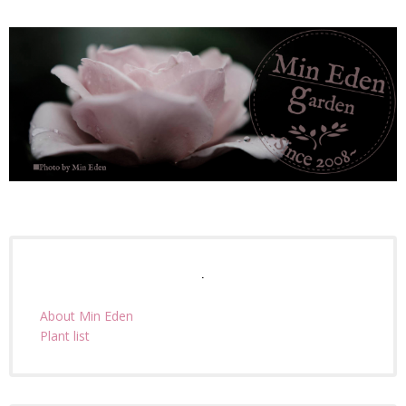
.
About Min Eden
Plant list