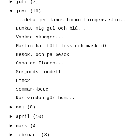
►
juli
(7)
▼
juni
(10)
...detaljer längs förmultningens stig...
Dunkat mig gul och blå...
Vackra skuggor...
Martin har fått löss och mask :O
Besök, och på besök
Casa de Flores...
Surjords-rondell
E=mc2
Sommar☼bete
När vinden går hem...
►
maj
(8)
►
april
(10)
►
mars
(4)
►
februari
(3)