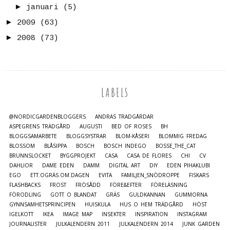
►
januari
(5)
►
2009
(63)
►
2008
(73)
LABELS
@NORDICGARDENBLOGGERS
ANDRAS TRÄDGÅRDAR
ASPEGRENS TRÄDGÅRD
AUGUSTI
BED OF ROSES
BH
BLOGGSAMARBETE
BLOGGSYSTRAR
BLOM-KÅSERI
BLOMMIG FREDAG
BLOSSOM
BLÅSIPPA
BOSCH
BOSCH INDEGO
BOSSE_THE_CAT
BRUNNSLOCKET
BYGGPROJEKT
CASA
CASA DE FLORES
CHI
CV
DAHLIOR
DAME EDEN
DAMM
DIGITAL ART
DIY
EDEN PIHAKLUBI
EGO
ETT.OGRÄS.OM.DAGEN
EVITA
FAMILJEN_SNÖDROPPE
FISKARS
FLASHBACKS
FROST
FRÖSÅDD
FÖRE&EFTER
FÖRELÄSNING
FÖRODLING
GOTT O BLANDAT
GRÄS
GULDKANNAN
GUMMORNA
GYNNSAMHETSPRINCIPEN
HUISKULA
HUS O HEM TRÄDGÅRD
HÖST
IGELKOTT
IKEA
IMAGE MAP
INSEKTER
INSPIRATION
INSTAGRAM
JOURNALISTER
JULKALENDERN 2011
JULKALENDERN 2014
JUNK GARDEN