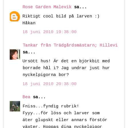
Rose Garden Malevik
sa...
Riktigt cool bild på larven :)
Håkan
18 juni 2010 19:38:00
Tankar från Trädgårdsmästarn; Hillevi
sa...
Ursött hus! Är det en björkbit med
borrade hål i? Jag undrar just hur
nyckelpigorna bor?
18 juni 2010 20:38:00
Bea
sa...
Fniss...fyndig rubrik!
Fyyy...för löss och larver som
äter glupskt eller annars förstör
växter. Hoppas dina nyckelpigor