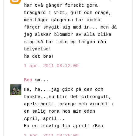
har två gånger försökt göra
trädgård i vitt, gult och orage,
men bägge gångerna har andra
färger smygit sig med in... men då
jag älskar blommor av alla olika
slag så har inte eg färgen nån
betydelse!
ha det bra!
1 apr. 2011 08:12:00
Bea
sa...
Ha, ha,...jag gick på den och
tänkte...nu blir det citrongult,
apelsingult, orange och vinrött i
en salig röra hos min eden
April, april...
Ha en trevlig 1;a april! /Bea
1 apr. 2011 08:25:00