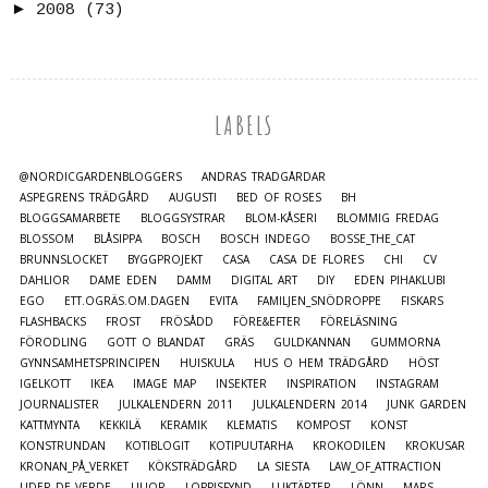
►
2008
(73)
LABELS
@NORDICGARDENBLOGGERS
ANDRAS TRÄDGÅRDAR
ASPEGRENS TRÄDGÅRD
AUGUSTI
BED OF ROSES
BH
BLOGGSAMARBETE
BLOGGSYSTRAR
BLOM-KÅSERI
BLOMMIG FREDAG
BLOSSOM
BLÅSIPPA
BOSCH
BOSCH INDEGO
BOSSE_THE_CAT
BRUNNSLOCKET
BYGGPROJEKT
CASA
CASA DE FLORES
CHI
CV
DAHLIOR
DAME EDEN
DAMM
DIGITAL ART
DIY
EDEN PIHAKLUBI
EGO
ETT.OGRÄS.OM.DAGEN
EVITA
FAMILJEN_SNÖDROPPE
FISKARS
FLASHBACKS
FROST
FRÖSÅDD
FÖRE&EFTER
FÖRELÄSNING
FÖRODLING
GOTT O BLANDAT
GRÄS
GULDKANNAN
GUMMORNA
GYNNSAMHETSPRINCIPEN
HUISKULA
HUS O HEM TRÄDGÅRD
HÖST
IGELKOTT
IKEA
IMAGE MAP
INSEKTER
INSPIRATION
INSTAGRAM
JOURNALISTER
JULKALENDERN 2011
JULKALENDERN 2014
JUNK GARDEN
KATTMYNTA
KEKKILÄ
KERAMIK
KLEMATIS
KOMPOST
KONST
KONSTRUNDAN
KOTIBLOGIT
KOTIPUUTARHA
KROKODILEN
KROKUSAR
KRONAN_PÅ_VERKET
KÖKSTRÄDGÅRD
LA SIESTA
LAW_OF_ATTRACTION
LIDER_DE_VERDE
LILJOR
LOPPISFYND
LUKTÄRTER
LÖNN
MARS