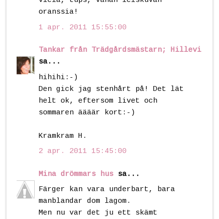
vielä, tups, vähän leiskuvan
oranssia!
1 apr. 2011 15:55:00
Tankar från Trädgårdsmästarn; Hillevi
sa...
hihihi:-)
Den gick jag stenhårt på! Det lät
helt ok, eftersom livet och
sommaren äääär kort:-)
Kramkram H.
2 apr. 2011 15:45:00
Mina drömmars hus
sa...
Färger kan vara underbart, bara
manblandar dom lagom.
Men nu var det ju ett skämt