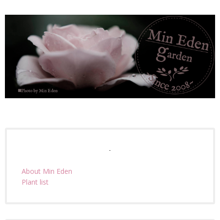
.
About Min Eden
Plant list