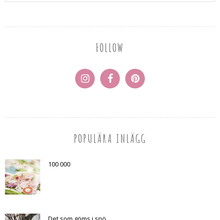
FOLLOW
POPULÄRA INLÄGG
100 000
Det som göms i snö...