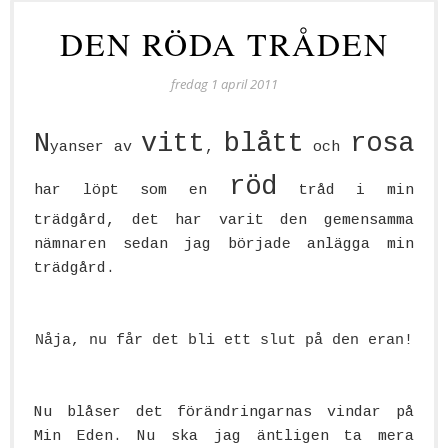
DEN RÖDA TRÅDEN
fredag 1 april 2011
N
vitt
blått
rosa
yanser av
,
och
röd
har löpt som en
tråd i min
trädgård, det har varit den gemensamma
nämnaren sedan jag började anlägga min
trädgård.
Nåja, nu får det bli ett slut på den eran!
Nu blåser det förändringarnas vindar på
Min Eden. Nu ska jag äntligen ta mera