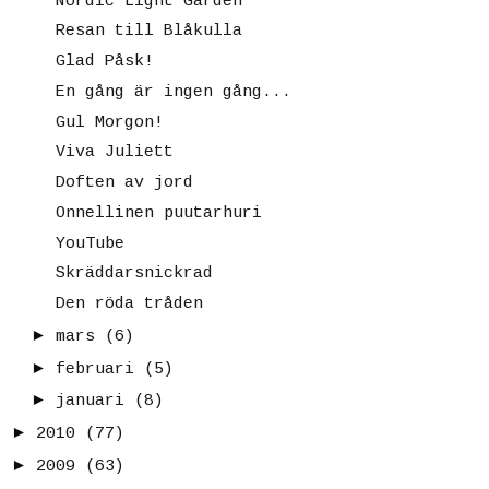
Nordic Light Garden
Resan till Blåkulla
Glad Påsk!
En gång är ingen gång...
Gul Morgon!
Viva Juliett
Doften av jord
Onnellinen puutarhuri
YouTube
Skräddarsnickrad
Den röda tråden
►
mars
(6)
►
februari
(5)
►
januari
(8)
►
2010
(77)
►
2009
(63)