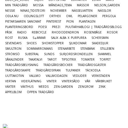
MIN TRÄDGÅRD
MOSSA
MÅNDAGS_TEMA
MÄSSOR
NELSON_GARDEN
NESSIE
NINAS_TIDSTEORI
NOVEMBER
NÄSSELVATTEN
NÄSSLOR
ODLA.NU
ODLINGSLOTT
ORTHEX
OWL
PELARGONER
PERGOLA
PIETARSAAREN SANOMAT
PINTEREST
PION
PLANTAGEN
PLANTERINGSBORD
POESI
PREZI
PUUTARHABLOGI | TRÄDGÅRDSBLOGG
PÅSK
RADIO
REBICYCLE
RHODODENDRON
ROSENBÅGE
ROSOR
ROST
RUSKA
S☼MMAR
SALIX ALBA X PURPUREA
SCHERSMIN
SEVENDAYS
SHOES
SHOWSTOPPER
SJUKDOMAR
SKADEDJUR
SMULTRON
SOMMARROMANS
STENARBETE
STENBÄNK
STILLEBEN
STRÖMSÖ
SUBSTRAL
SUNDS
SURJORDSRONDELLEN
SVAMMEL
SÅKALENDER
TAKATALVI
TAROT
TIPSOTRIX
TOMATER
TORPET
TRÄDGÅRDSBELYSNING
TRÄDGÅRDSBÖCKER
TRÄDGÅRDSGÄSTER
TRÄDGÅRDSKAFFE
TRÄDGÅRDSYRAN
TULPANER
TÄCKODLA
UUTTAKOTIIN
VALLMO
VALLMODAGEN
VEDLIDER
VERKSTADEN
VERTAN
VIDEFLÄTNING
VINTER
VINTERSÅDD
VÅR
VÅRBRUKET
VÄXTER
VÄXTHUS
WEEDS
ZEN-GARDEN
ZENGROW
ZINK
ÄPPELBLOM
ÖPPEN TRÄDGÅRD