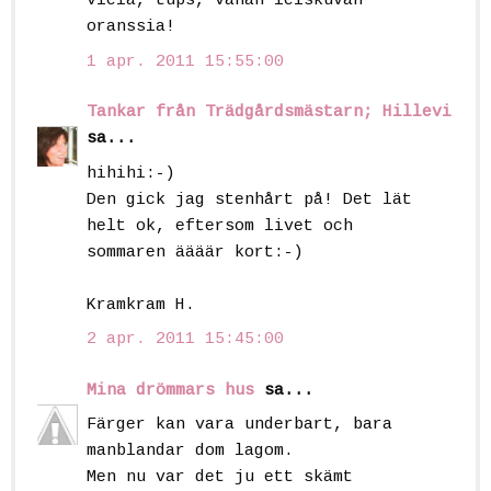
vielä, tups, vähän leiskuvan
oranssia!
1 apr. 2011 15:55:00
Tankar från Trädgårdsmästarn; Hillevi
sa...
hihihi:-)
Den gick jag stenhårt på! Det lät
helt ok, eftersom livet och
sommaren äääär kort:-)
Kramkram H.
2 apr. 2011 15:45:00
Mina drömmars hus
sa...
Färger kan vara underbart, bara
manblandar dom lagom.
Men nu var det ju ett skämt