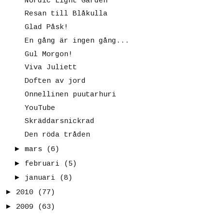
Nordic Light Garden
Resan till Blåkulla
Glad Påsk!
En gång är ingen gång...
Gul Morgon!
Viva Juliett
Doften av jord
Onnellinen puutarhuri
YouTube
Skräddarsnickrad
Den röda tråden
►
mars
(6)
►
februari
(5)
►
januari
(8)
►
2010
(77)
►
2009
(63)