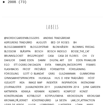
►
2008
(73)
LABELS
@NORDICGARDENBLOGGERS
ANDRAS TRÄDGÅRDAR
ASPEGRENS TRÄDGÅRD
AUGUSTI
BED OF ROSES
BH
BLOGGSAMARBETE
BLOGGSYSTRAR
BLOM-KÅSERI
BLOMMIG FREDAG
BLOSSOM
BLÅSIPPA
BOSCH
BOSCH INDEGO
BOSSE_THE_CAT
BRUNNSLOCKET
BYGGPROJEKT
CASA
CASA DE FLORES
CHI
CV
DAHLIOR
DAME EDEN
DAMM
DIGITAL ART
DIY
EDEN PIHAKLUBI
EGO
ETT.OGRÄS.OM.DAGEN
EVITA
FAMILJEN_SNÖDROPPE
FISKARS
FLASHBACKS
FROST
FRÖSÅDD
FÖRE&EFTER
FÖRELÄSNING
FÖRODLING
GOTT O BLANDAT
GRÄS
GULDKANNAN
GUMMORNA
GYNNSAMHETSPRINCIPEN
HUISKULA
HUS O HEM TRÄDGÅRD
HÖST
IGELKOTT
IKEA
IMAGE MAP
INSEKTER
INSPIRATION
INSTAGRAM
JOURNALISTER
JULKALENDERN 2011
JULKALENDERN 2014
JUNK GARDEN
KATTMYNTA
KEKKILÄ
KERAMIK
KLEMATIS
KOMPOST
KONST
KONSTRUNDAN
KOTIBLOGIT
KOTIPUUTARHA
KROKODILEN
KROKUSAR
KRONAN_PÅ_VERKET
KÖKSTRÄDGÅRD
LA SIESTA
LAW_OF_ATTRACTION
LIDER_DE_VERDE
LILJOR
LOPPISFYND
LUKTÄRTER
LÖNN
MARS