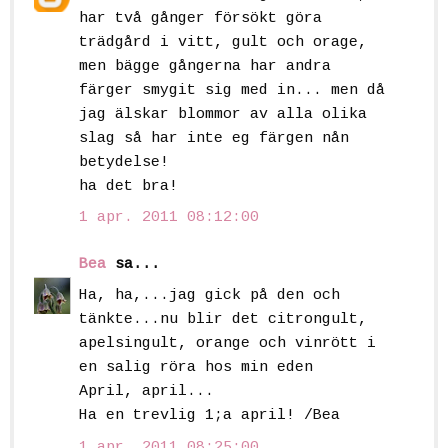
har två gånger försökt göra
trädgård i vitt, gult och orage,
men bägge gångerna har andra
färger smygit sig med in... men då
jag älskar blommor av alla olika
slag så har inte eg färgen nån
betydelse!
ha det bra!
1 apr. 2011 08:12:00
Bea
sa...
Ha, ha,...jag gick på den och
tänkte...nu blir det citrongult,
apelsingult, orange och vinrött i
en salig röra hos min eden
April, april...
Ha en trevlig 1;a april! /Bea
1 apr. 2011 08:25:00