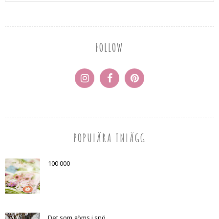
FOLLOW
POPULÄRA INLÄGG
100 000
Det som göms i snö...