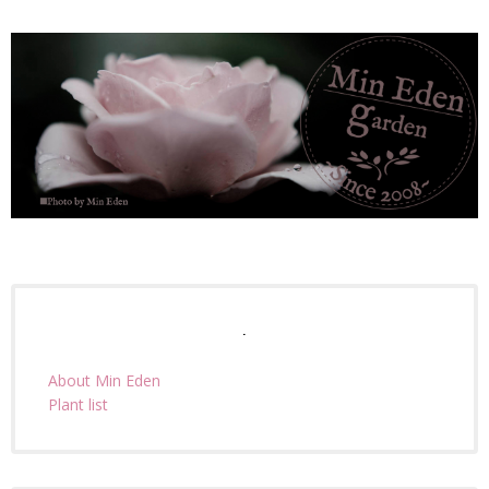
.
About Min Eden
Plant list