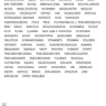
MIN TRÄDGÅRD
MOSSA
MÅNDAGS_TEMA
MÄSSOR
NELSON_GARDEN
NESSIE
NINAS_TIDSTEORI
NOVEMBER
NÄSSELVATTEN
NÄSSLOR
ODLA.NU
ODLINGSLOTT
ORTHEX
OWL
PELARGONER
PERGOLA
PIETARSAAREN SANOMAT
PINTEREST
PION
PLANTAGEN
PLANTERINGSBORD
POESI
PREZI
PUUTARHABLOGI | TRÄDGÅRDSBLOGG
PÅSK
RADIO
REBICYCLE
RHODODENDRON
ROSENBÅGE
ROSOR
ROST
RUSKA
S☼MMAR
SALIX ALBA X PURPUREA
SCHERSMIN
SEVENDAYS
SHOES
SHOWSTOPPER
SJUKDOMAR
SKADEDJUR
SMULTRON
SOMMARROMANS
STENARBETE
STENBÄNK
STILLEBEN
STRÖMSÖ
SUBSTRAL
SUNDS
SURJORDSRONDELLEN
SVAMMEL
SÅKALENDER
TAKATALVI
TAROT
TIPSOTRIX
TOMATER
TORPET
TRÄDGÅRDSBELYSNING
TRÄDGÅRDSBÖCKER
TRÄDGÅRDSGÄSTER
TRÄDGÅRDSKAFFE
TRÄDGÅRDSYRAN
TULPANER
TÄCKODLA
UUTTAKOTIIN
VALLMO
VALLMODAGEN
VEDLIDER
VERKSTADEN
VERTAN
VIDEFLÄTNING
VINTER
VINTERSÅDD
VÅR
VÅRBRUKET
VÄXTER
VÄXTHUS
WEEDS
ZEN-GARDEN
ZENGROW
ZINK
ÄPPELBLOM
ÖPPEN TRÄDGÅRD