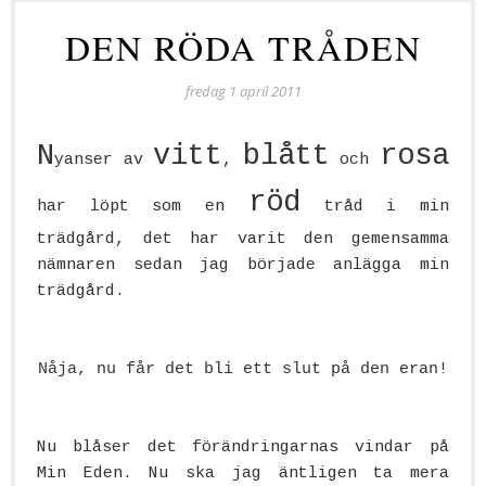
DEN RÖDA TRÅDEN
fredag 1 april 2011
N
vitt
blått
rosa
yanser av
,
och
röd
har löpt som en
tråd i min
trädgård, det har varit den gemensamma
nämnaren sedan jag började anlägga min
trädgård.
Nåja, nu får det bli ett slut på den eran!
Nu blåser det förändringarnas vindar på
Min Eden. Nu ska jag äntligen ta mera