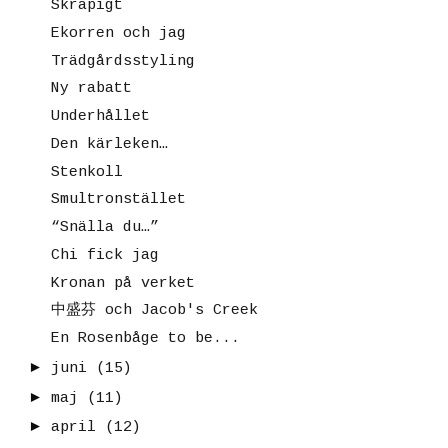
Skräpigt
Ekorren och jag
Trädgårdsstyling
Ny rabatt
Underhållet
Den kärleken…
Stenkoll
Smultronstället
“Snälla du…”
Chi fick jag
Kronan på verket
中盛芬 och Jacob's Creek
En Rosenbåge to be...
►
juni
(15)
►
maj
(11)
►
april
(12)