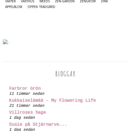
VÄXTER
VÄXTHUS
WEEDS
ZEN-GARDEN
ZENGROW
ZINK
ÄPPELBLOM
ÖPPEN TRÄDGÅRD
BLOGGAR
Farbror Grön
11 timmar sedan
Kukkaiselämää - My Flowering Life
21 timmar sedan
Villroses hage
1 dag sedan
Susie på Stjärnarve...
1 dag sedan