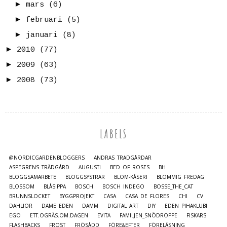
►
mars
(6)
►
februari
(5)
►
januari
(8)
►
2010
(77)
►
2009
(63)
►
2008
(73)
LABELS
@NORDICGARDENBLOGGERS
ANDRAS TRÄDGÅRDAR
ASPEGRENS TRÄDGÅRD
AUGUSTI
BED OF ROSES
BH
BLOGGSAMARBETE
BLOGGSYSTRAR
BLOM-KÅSERI
BLOMMIG FREDAG
BLOSSOM
BLÅSIPPA
BOSCH
BOSCH INDEGO
BOSSE_THE_CAT
BRUNNSLOCKET
BYGGPROJEKT
CASA
CASA DE FLORES
CHI
CV
DAHLIOR
DAME EDEN
DAMM
DIGITAL ART
DIY
EDEN PIHAKLUBI
EGO
ETT.OGRÄS.OM.DAGEN
EVITA
FAMILJEN_SNÖDROPPE
FISKARS
FLASHBACKS
FROST
FRÖSÅDD
FÖRE&EFTER
FÖRELÄSNING