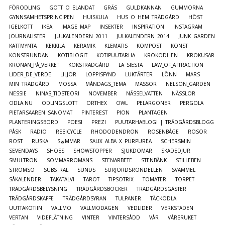
FÖRODLING
GOTT O BLANDAT
GRÄS
GULDKANNAN
GUMMORNA
GYNNSAMHETSPRINCIPEN
HUISKULA
HUS O HEM TRÄDGÅRD
HÖST
IGELKOTT
IKEA
IMAGE MAP
INSEKTER
INSPIRATION
INSTAGRAM
JOURNALISTER
JULKALENDERN 2011
JULKALENDERN 2014
JUNK GARDEN
KATTMYNTA
KEKKILÄ
KERAMIK
KLEMATIS
KOMPOST
KONST
KONSTRUNDAN
KOTIBLOGIT
KOTIPUUTARHA
KROKODILEN
KROKUSAR
KRONAN_PÅ_VERKET
KÖKSTRÄDGÅRD
LA SIESTA
LAW_OF_ATTRACTION
LIDER_DE_VERDE
LILJOR
LOPPISFYND
LUKTÄRTER
LÖNN
MARS
MIN TRÄDGÅRD
MOSSA
MÅNDAGS_TEMA
MÄSSOR
NELSON_GARDEN
NESSIE
NINAS_TIDSTEORI
NOVEMBER
NÄSSELVATTEN
NÄSSLOR
ODLA.NU
ODLINGSLOTT
ORTHEX
OWL
PELARGONER
PERGOLA
PIETARSAAREN SANOMAT
PINTEREST
PION
PLANTAGEN
PLANTERINGSBORD
POESI
PREZI
PUUTARHABLOGI | TRÄDGÅRDSBLOGG
PÅSK
RADIO
REBICYCLE
RHODODENDRON
ROSENBÅGE
ROSOR
ROST
RUSKA
S☼MMAR
SALIX ALBA X PURPUREA
SCHERSMIN
SEVENDAYS
SHOES
SHOWSTOPPER
SJUKDOMAR
SKADEDJUR
SMULTRON
SOMMARROMANS
STENARBETE
STENBÄNK
STILLEBEN
STRÖMSÖ
SUBSTRAL
SUNDS
SURJORDSRONDELLEN
SVAMMEL
SÅKALENDER
TAKATALVI
TAROT
TIPSOTRIX
TOMATER
TORPET
TRÄDGÅRDSBELYSNING
TRÄDGÅRDSBÖCKER
TRÄDGÅRDSGÄSTER
TRÄDGÅRDSKAFFE
TRÄDGÅRDSYRAN
TULPANER
TÄCKODLA
UUTTAKOTIIN
VALLMO
VALLMODAGEN
VEDLIDER
VERKSTADEN
VERTAN
VIDEFLÄTNING
VINTER
VINTERSÅDD
VÅR
VÅRBRUKET