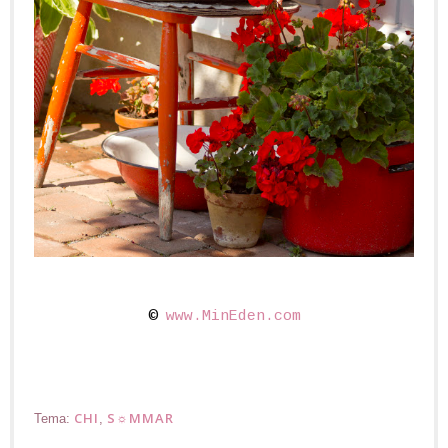
©
www.MinEden.com
CHI
S☼MMAR
Tema:
,