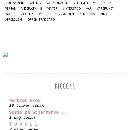
UUTTAKOTIIN
VALLMO
VALLMODAGEN
VEDLIDER
VERKSTADEN
VERTAN
VIDEFLÄTNING
VINTER
VINTERSÅDD
VÅR
VÅRBRUKET
VÄXTER
VÄXTHUS
WEEDS
ZEN-GARDEN
ZENGROW
ZINK
ÄPPELBLOM
ÖPPEN TRÄDGÅRD
BLOGGAR
Farbror Grön
10 timmar sedan
Susie på Stjärnarve...
1 dag sedan
T U V U L L
2 dagar sedan