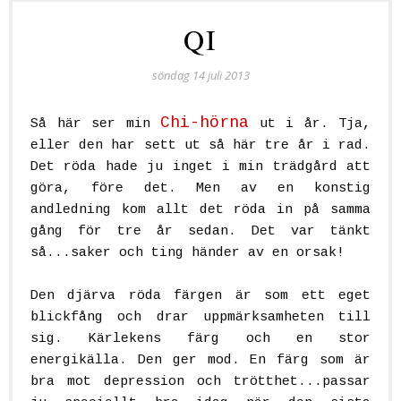
QI
söndag 14 juli 2013
Chi-hörna
S
å här ser min
ut i år. Tja,
eller den har sett ut så här tre år i rad.
Det röda hade ju inget i min trädgård att
göra, före det. Men av en konstig
andledning kom allt det röda in på samma
gång för tre år sedan. Det var tänkt
så...saker och ting händer av en orsak!
Den djärva röda färgen är som ett eget
blickfång och drar uppmärksamheten till
sig. Kärlekens färg och en stor
energikälla. Den ger mod. En färg som är
bra mot depression och trötthet...passar