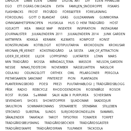
DAHLIOR
DAME EDEN
DAMM
DIGITAL ART
DIY
EDEN PIHAKLUBI
EGO
ETT.OGRÄS.OM.DAGEN
EVITA
FAMILJEN_SNÖDROPPE
FISKARS
FLASHBACKS
FROST
FRÖSÅDD
FÖRE&EFTER
FÖRELÄSNING
FÖRODLING
GOTT O BLANDAT
GRÄS
GULDKANNAN
GUMMORNA
GYNNSAMHETSPRINCIPEN
HUISKULA
HUS O HEM TRÄDGÅRD
HÖST
IGELKOTT
IKEA
IMAGE MAP
INSEKTER
INSPIRATION
INSTAGRAM
JOURNALISTER
JULKALENDERN 2011
JULKALENDERN 2014
JUNK GARDEN
KATTMYNTA
KEKKILÄ
KERAMIK
KLEMATIS
KOMPOST
KONST
KONSTRUNDAN
KOTIBLOGIT
KOTIPUUTARHA
KROKODILEN
KROKUSAR
KRONAN_PÅ_VERKET
KÖKSTRÄDGÅRD
LA SIESTA
LAW_OF_ATTRACTION
LIDER_DE_VERDE
LILJOR
LOPPISFYND
LUKTÄRTER
LÖNN
MARS
MIN TRÄDGÅRD
MOSSA
MÅNDAGS_TEMA
MÄSSOR
NELSON_GARDEN
NESSIE
NINAS_TIDSTEORI
NOVEMBER
NÄSSELVATTEN
NÄSSLOR
ODLA.NU
ODLINGSLOTT
ORTHEX
OWL
PELARGONER
PERGOLA
PIETARSAAREN SANOMAT
PINTEREST
PION
PLANTAGEN
PLANTERINGSBORD
POESI
PREZI
PUUTARHABLOGI | TRÄDGÅRDSBLOGG
PÅSK
RADIO
REBICYCLE
RHODODENDRON
ROSENBÅGE
ROSOR
ROST
RUSKA
S☼MMAR
SALIX ALBA X PURPUREA
SCHERSMIN
SEVENDAYS
SHOES
SHOWSTOPPER
SJUKDOMAR
SKADEDJUR
SMULTRON
SOMMARROMANS
STENARBETE
STENBÄNK
STILLEBEN
STRÖMSÖ
SUBSTRAL
SUNDS
SURJORDSRONDELLEN
SVAMMEL
SÅKALENDER
TAKATALVI
TAROT
TIPSOTRIX
TOMATER
TORPET
TRÄDGÅRDSBELYSNING
TRÄDGÅRDSBÖCKER
TRÄDGÅRDSGÄSTER
TRÄDGÅRDSKAFFE
TRÄDGÅRDSYRAN
TULPANER
TÄCKODLA