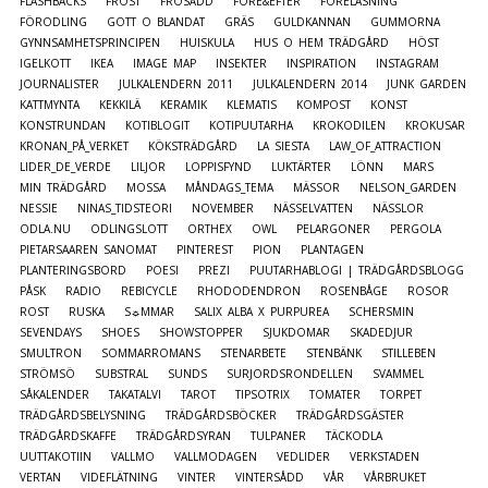
FLASHBACKS
FROST
FRÖSÅDD
FÖRE&EFTER
FÖRELÄSNING
FÖRODLING
GOTT O BLANDAT
GRÄS
GULDKANNAN
GUMMORNA
GYNNSAMHETSPRINCIPEN
HUISKULA
HUS O HEM TRÄDGÅRD
HÖST
IGELKOTT
IKEA
IMAGE MAP
INSEKTER
INSPIRATION
INSTAGRAM
JOURNALISTER
JULKALENDERN 2011
JULKALENDERN 2014
JUNK GARDEN
KATTMYNTA
KEKKILÄ
KERAMIK
KLEMATIS
KOMPOST
KONST
KONSTRUNDAN
KOTIBLOGIT
KOTIPUUTARHA
KROKODILEN
KROKUSAR
KRONAN_PÅ_VERKET
KÖKSTRÄDGÅRD
LA SIESTA
LAW_OF_ATTRACTION
LIDER_DE_VERDE
LILJOR
LOPPISFYND
LUKTÄRTER
LÖNN
MARS
MIN TRÄDGÅRD
MOSSA
MÅNDAGS_TEMA
MÄSSOR
NELSON_GARDEN
NESSIE
NINAS_TIDSTEORI
NOVEMBER
NÄSSELVATTEN
NÄSSLOR
ODLA.NU
ODLINGSLOTT
ORTHEX
OWL
PELARGONER
PERGOLA
PIETARSAAREN SANOMAT
PINTEREST
PION
PLANTAGEN
PLANTERINGSBORD
POESI
PREZI
PUUTARHABLOGI | TRÄDGÅRDSBLOGG
PÅSK
RADIO
REBICYCLE
RHODODENDRON
ROSENBÅGE
ROSOR
ROST
RUSKA
S☼MMAR
SALIX ALBA X PURPUREA
SCHERSMIN
SEVENDAYS
SHOES
SHOWSTOPPER
SJUKDOMAR
SKADEDJUR
SMULTRON
SOMMARROMANS
STENARBETE
STENBÄNK
STILLEBEN
STRÖMSÖ
SUBSTRAL
SUNDS
SURJORDSRONDELLEN
SVAMMEL
SÅKALENDER
TAKATALVI
TAROT
TIPSOTRIX
TOMATER
TORPET
TRÄDGÅRDSBELYSNING
TRÄDGÅRDSBÖCKER
TRÄDGÅRDSGÄSTER
TRÄDGÅRDSKAFFE
TRÄDGÅRDSYRAN
TULPANER
TÄCKODLA
UUTTAKOTIIN
VALLMO
VALLMODAGEN
VEDLIDER
VERKSTADEN
VERTAN
VIDEFLÄTNING
VINTER
VINTERSÅDD
VÅR
VÅRBRUKET