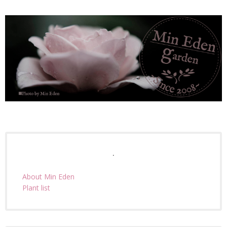
.
About Min Eden
Plant list