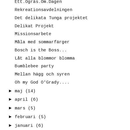
Ett.Ogräs.Om.Dagen
Rekreationsavdelningen
Det delikata Tunga projektet
Delikat Projekt
Missionsarbete
Måla med sommarfärger
Bosch is the Boss...
Låt alla blommor blomma
Bumblebee party
Mellan hägg och syren
Oh my God O'Grady....
►
maj
(14)
►
april
(6)
►
mars
(5)
►
februari
(5)
►
januari
(6)