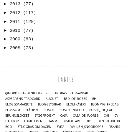
►
2013
(77)
►
2012
(117)
►
2011
(125)
►
2010
(77)
►
2009
(63)
►
2008
(73)
LABELS
@NORDICGARDENBLOGGERS
ANDRAS TRÄDGÅRDAR
ASPEGRENS TRÄDGÅRD
AUGUSTI
BED OF ROSES
BH
BLOGGSAMARBETE
BLOGGSYSTRAR
BLOM-KÅSERI
BLOMMIG FREDAG
BLOSSOM
BLÅSIPPA
BOSCH
BOSCH INDEGO
BOSSE_THE_CAT
BRUNNSLOCKET
BYGGPROJEKT
CASA
CASA DE FLORES
CHI
CV
DAHLIOR
DAME EDEN
DAMM
DIGITAL ART
DIY
EDEN PIHAKLUBI
EGO
ETT.OGRÄS.OM.DAGEN
EVITA
FAMILJEN_SNÖDROPPE
FISKARS