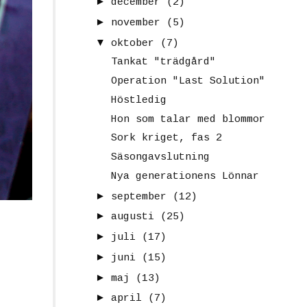
►
december
(2)
►
november
(5)
▼
oktober
(7)
Tankat "trädgård"
Operation "Last Solution"
Höstledig
Hon som talar med blommor
Sork kriget, fas 2
Säsongavslutning
Nya generationens Lönnar
►
september
(12)
►
augusti
(25)
►
juli
(17)
►
juni
(15)
►
maj
(13)
►
april
(7)