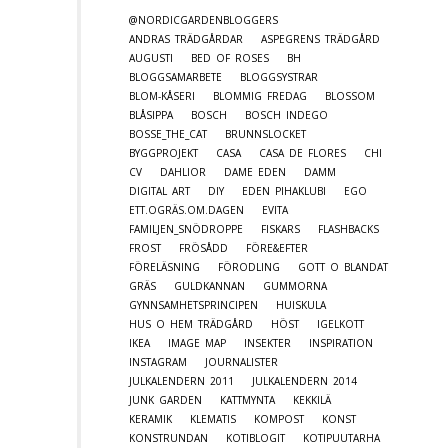
@NORDICGARDENBLOGGERS
ANDRAS TRÄDGÅRDAR
ASPEGRENS TRÄDGÅRD
AUGUSTI
BED OF ROSES
BH
BLOGGSAMARBETE
BLOGGSYSTRAR
BLOM-KÅSERI
BLOMMIG FREDAG
BLOSSOM
BLÅSIPPA
BOSCH
BOSCH INDEGO
BOSSE_THE_CAT
BRUNNSLOCKET
BYGGPROJEKT
CASA
CASA DE FLORES
CHI
CV
DAHLIOR
DAME EDEN
DAMM
DIGITAL ART
DIY
EDEN PIHAKLUBI
EGO
ETT.OGRÄS.OM.DAGEN
EVITA
FAMILJEN_SNÖDROPPE
FISKARS
FLASHBACKS
FROST
FRÖSÅDD
FÖRE&EFTER
FÖRELÄSNING
FÖRODLING
GOTT O BLANDAT
GRÄS
GULDKANNAN
GUMMORNA
GYNNSAMHETSPRINCIPEN
HUISKULA
HUS O HEM TRÄDGÅRD
HÖST
IGELKOTT
IKEA
IMAGE MAP
INSEKTER
INSPIRATION
INSTAGRAM
JOURNALISTER
JULKALENDERN 2011
JULKALENDERN 2014
JUNK GARDEN
KATTMYNTA
KEKKILÄ
KERAMIK
KLEMATIS
KOMPOST
KONST
KONSTRUNDAN
KOTIBLOGIT
KOTIPUUTARHA