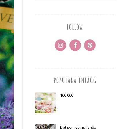
FOLLOW
POPULÄRA INLÄGG
100 000
Det som göms i snö...