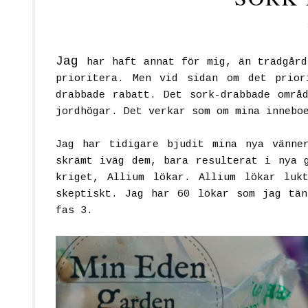
Jag
har haft annat för mig, än trädgård
prioritera. Men vid sidan om det prior
drabbade rabatt. Det sork-drabbade områ
jordhögar. Det verkar som om mina innebo
Jag har tidigare bjudit mina nya vänne
skrämt iväg dem, bara resulterat i nya 
kriget, Allium lökar. Allium lökar luk
skeptiskt. Jag har 60 lökar som jag tän
fas 3.