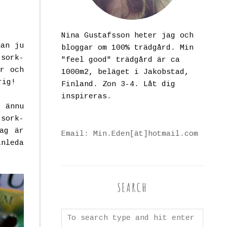
Nina Gustafsson heter jag och
man ju
bloggar om 100% trädgård. Min
sork-
"feel good" trädgård är ca
ar och
1000m2, beläget i Jakobstad,
rig!
Finland. Zon 3-4. Låt dig
inspireras.
 ännu
 sork-
ag är
Email: Min.Eden[ät]hotmail.com
inleda
SEARCH