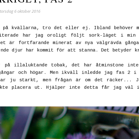
torsdag 6 oktober 2016
 på kvällarna, tro det eller ej. Ibland behöver 
iterade har jag oroligt följt sork-läget i min 
det är fortfarande minerat av nya välgrävda gång
ende djur har kommit för att stanna. Det betyder k
r på illaluktande tobak, det har åtminstone inte
gångar och högar. Men ikväll inledde jag fas 2 i
tar ju starkt, men frågan är om det räcker... J
kte placera ut. Hjälper inte detta får jag väl 