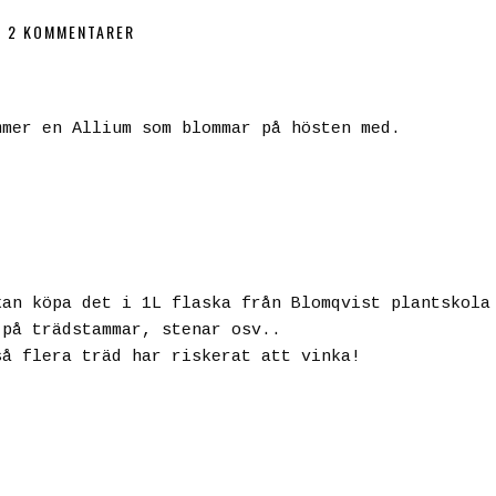
2 KOMMENTARER
mmer en Allium som blommar på hösten med.
kan köpa det i 1L flaska från Blomqvist plantskola
 på trädstammar, stenar osv..
så flera träd har riskerat att vinka!