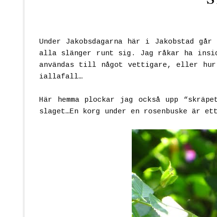
Under Jakobsdagarna här i Jakobstad går 
alla slänger runt sig. Jag råkar ha insi
användas till något vettigare, eller hu
iallafall…
Här hemma plockar jag också upp “skräpe
slaget…En korg under en rosenbuske är et