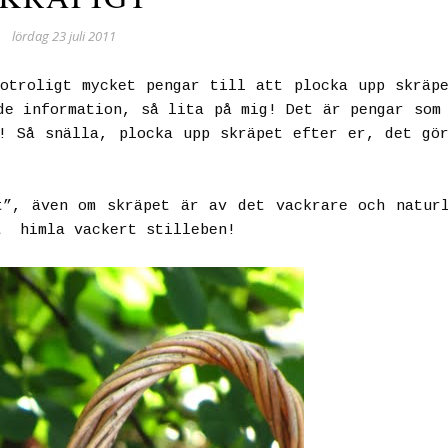
lördag 23 juli 2011
otroligt mycket pengar till att plocka upp skräp
de information, så lita på mig! Det är pengar som
r! Så snälla, plocka upp skräpet efter er, det g
t”, även om skräpet är av det vackrare och natur
t himla vackert stilleben!