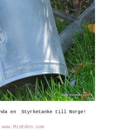
nda en Styrketanke till Norge!
©
www.MinEden.com