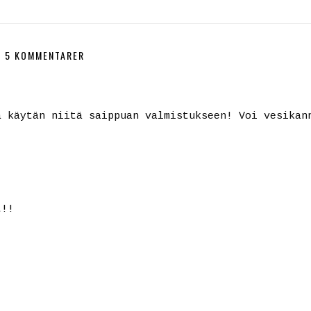
5 KOMMENTARER
a käytän niitä saippuan valmistukseen! Voi vesikan
t!!