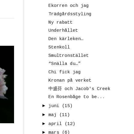
Ekorren och jag
Trädgårdsstyling
Ny rabatt
Underhållet
Den kärleken…
Stenkoll
Smultronstället
“Snälla du…”
Chi fick jag
Kronan på verket
中盛芬 och Jacob's Creek
En Rosenbåge to be...
►
juni
(15)
►
maj
(11)
►
april
(12)
►
mars
(6)