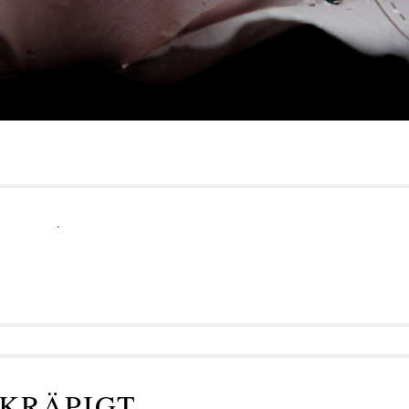
.
KRÄPIGT