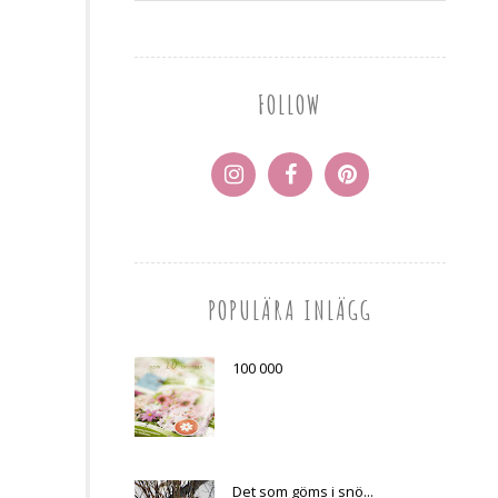
FOLLOW
POPULÄRA INLÄGG
100 000
Det som göms i snö...