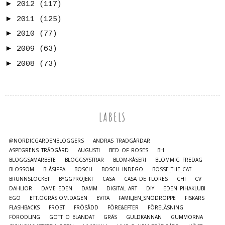
►
2012
(117)
►
2011
(125)
►
2010
(77)
►
2009
(63)
►
2008
(73)
LABELS
@NORDICGARDENBLOGGERS
ANDRAS TRÄDGÅRDAR
ASPEGRENS TRÄDGÅRD
AUGUSTI
BED OF ROSES
BH
BLOGGSAMARBETE
BLOGGSYSTRAR
BLOM-KÅSERI
BLOMMIG FREDAG
BLOSSOM
BLÅSIPPA
BOSCH
BOSCH INDEGO
BOSSE_THE_CAT
BRUNNSLOCKET
BYGGPROJEKT
CASA
CASA DE FLORES
CHI
CV
DAHLIOR
DAME EDEN
DAMM
DIGITAL ART
DIY
EDEN PIHAKLUBI
EGO
ETT.OGRÄS.OM.DAGEN
EVITA
FAMILJEN_SNÖDROPPE
FISKARS
FLASHBACKS
FROST
FRÖSÅDD
FÖRE&EFTER
FÖRELÄSNING
FÖRODLING
GOTT O BLANDAT
GRÄS
GULDKANNAN
GUMMORNA