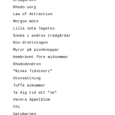
Drömgården
Rhodo-sorg
Law of Attraction
Morgon möte
Lilla söta Tagetes
Snoka i andras trädgårdar
Ros-drottningen
Myror på pionknoppar
Hembrännt före midsommar
Rhododendron
"Ninas Tidsteori"
Stensättning
Tuffa avkommor
Ta dig tid att "se"
Vackra Äppelblom
Chi
Gatubarnen