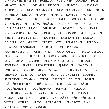
GYNNSAMHETSPRINCIPEN
HUISKULA
HUS O HEM TRÄDGÅRD
HÖST
IGELKOTT
IKEA
IMAGE MAP
INSEKTER
INSPIRATION
INSTAGRAM
JOURNALISTER
JULKALENDERN 2011
JULKALENDERN 2014
JUNK GARDEN
KATTMYNTA
KEKKILÄ
KERAMIK
KLEMATIS
KOMPOST
KONST
KONSTRUNDAN
KOTIBLOGIT
KOTIPUUTARHA
KROKODILEN
KROKUSAR
KRONAN_PÅ_VERKET
KÖKSTRÄDGÅRD
LA SIESTA
LAW_OF_ATTRACTION
LIDER_DE_VERDE
LILJOR
LOPPISFYND
LUKTÄRTER
LÖNN
MARS
MIN TRÄDGÅRD
MOSSA
MÅNDAGS_TEMA
MÄSSOR
NELSON_GARDEN
NESSIE
NINAS_TIDSTEORI
NOVEMBER
NÄSSELVATTEN
NÄSSLOR
ODLA.NU
ODLINGSLOTT
ORTHEX
OWL
PELARGONER
PERGOLA
PIETARSAAREN SANOMAT
PINTEREST
PION
PLANTAGEN
PLANTERINGSBORD
POESI
PREZI
PUUTARHABLOGI | TRÄDGÅRDSBLOGG
PÅSK
RADIO
REBICYCLE
RHODODENDRON
ROSENBÅGE
ROSOR
ROST
RUSKA
S☼MMAR
SALIX ALBA X PURPUREA
SCHERSMIN
SEVENDAYS
SHOES
SHOWSTOPPER
SJUKDOMAR
SKADEDJUR
SMULTRON
SOMMARROMANS
STENARBETE
STENBÄNK
STILLEBEN
STRÖMSÖ
SUBSTRAL
SUNDS
SURJORDSRONDELLEN
SVAMMEL
SÅKALENDER
TAKATALVI
TAROT
TIPSOTRIX
TOMATER
TORPET
TRÄDGÅRDSBELYSNING
TRÄDGÅRDSBÖCKER
TRÄDGÅRDSGÄSTER
TRÄDGÅRDSKAFFE
TRÄDGÅRDSYRAN
TULPANER
TÄCKODLA
UUTTAKOTIIN
VALLMO
VALLMODAGEN
VEDLIDER
VERKSTADEN
VERTAN
VIDEFLÄTNING
VINTER
VINTERSÅDD
VÅR
VÅRBRUKET
VÄXTER
VÄXTHUS
WEEDS
ZEN-GARDEN
ZENGROW
ZINK
ÄPPELBLOM
ÖPPEN TRÄDGÅRD