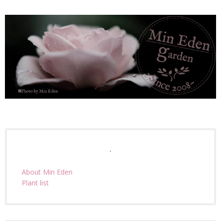
.
About Min Eden
Plant list