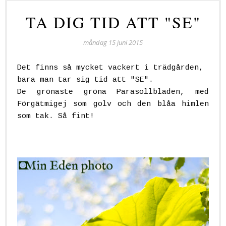
TA DIG TID ATT "SE"
måndag 15 juni 2015
Det finns så mycket vackert i trädgården,
bara man tar sig tid att "SE".
De grönaste gröna Parasollbladen, med
Förgätmigej som golv och den blåa himlen
som tak. Så fint!