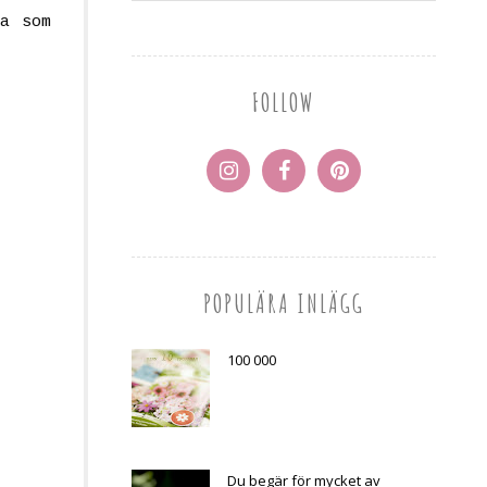
la som
FOLLOW
POPULÄRA INLÄGG
100 000
Du begär för mycket av