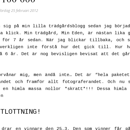
lördag 25 februari 2012
 sig på min lilla trädgårdsblogg sedan jag börja
a klick. Min trädgård, Min Eden, är nästan lika 
 för 7 år sedan. När jag blickar tillbaka, och 
 verkligen inte förstå hur det gick till. Hur h
å 6 år. Det är nog bevisligen bevisat att det gå
örvånar mig, men ändå inte… Det är “hela paketet
andet och framför allt fotograferandet. Och nu 
r en himla massa nollor
*skratt*
!!! Dessa himla 
en
UTLOTTNING!
drar en vinnare den 25.3. Den som vinner får på