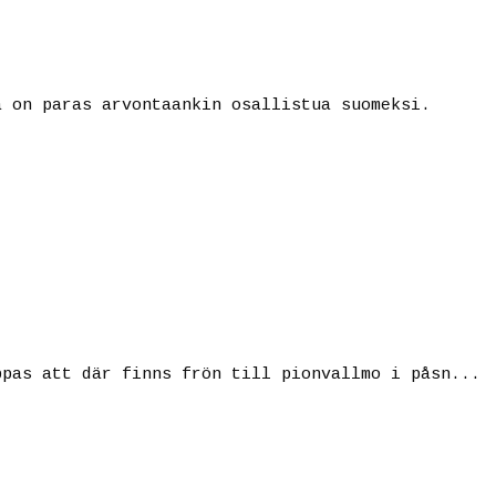
a on paras arvontaankin osallistua suomeksi.
ppas att där finns frön till pionvallmo i påsn...