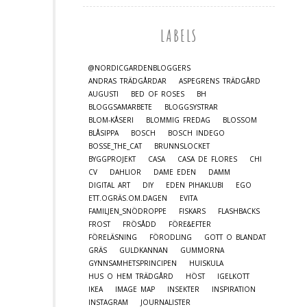
LABELS
@NORDICGARDENBLOGGERS
ANDRAS TRÄDGÅRDAR
ASPEGRENS TRÄDGÅRD
AUGUSTI
BED OF ROSES
BH
BLOGGSAMARBETE
BLOGGSYSTRAR
BLOM-KÅSERI
BLOMMIG FREDAG
BLOSSOM
BLÅSIPPA
BOSCH
BOSCH INDEGO
BOSSE_THE_CAT
BRUNNSLOCKET
BYGGPROJEKT
CASA
CASA DE FLORES
CHI
CV
DAHLIOR
DAME EDEN
DAMM
DIGITAL ART
DIY
EDEN PIHAKLUBI
EGO
ETT.OGRÄS.OM.DAGEN
EVITA
FAMILJEN_SNÖDROPPE
FISKARS
FLASHBACKS
FROST
FRÖSÅDD
FÖRE&EFTER
FÖRELÄSNING
FÖRODLING
GOTT O BLANDAT
GRÄS
GULDKANNAN
GUMMORNA
GYNNSAMHETSPRINCIPEN
HUISKULA
HUS O HEM TRÄDGÅRD
HÖST
IGELKOTT
IKEA
IMAGE MAP
INSEKTER
INSPIRATION
INSTAGRAM
JOURNALISTER