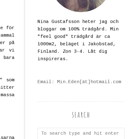
Nina Gustafsson heter jag och
de för
bloggar om 100% trädgård. Min
gammal
"feel good" trädgård är ca
ser på
1000m2, beläget i Jakobstad,
ar vi
Finland. Zon 3-4. Låt dig
r bara
inspireras.
” som
Email: Min.Eden[ät]hotmail.com
sitter
massa
SEARCH
sarna