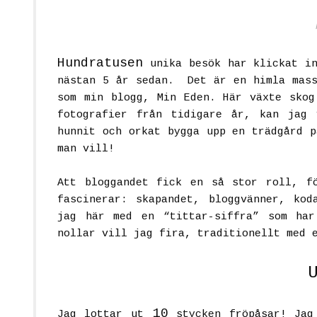
Hundratusen
unika besök har klickat in
nästan 5 år sedan. Det är en himla mass
som min blogg, Min Eden. Här växte skog
fotografier från tidigare år, kan jag
hunnit och orkat bygga upp en trädgård p
man vill!
Att bloggandet fick en så stor roll, f
fascinerar: skapandet, bloggvänner, kod
jag här med en “tittar-siffra” som ha
nollar vill jag fira, traditionellt med 
10
Jag lottar ut
stycken fröpåsar! Jag 