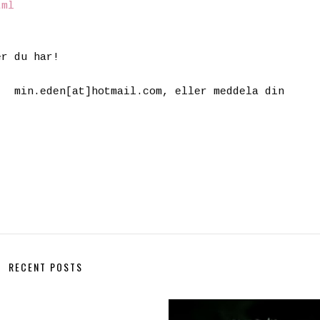
tml
er du har!
 på
min.eden[at]hotmail.com
, eller meddela din
RECENT POSTS