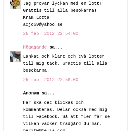
Jag prövar lyckan med en lott!
Grattis till alla besökarna!
Kram Lotta
acjo69@yahoo.se
25 feb. 2012 22:54:00
Högagärde
sa...
Länkat och klart och två lotter
till mig tack. Grattis till alla
besökarna.
25 feb. 2012 23:58:00
Anonym sa...
Här ska det klickas och
kommenteras. Delar också med mig
till Facebook. Så att fler får se
vilken vacker trädgård du har.
beritw@telia.com