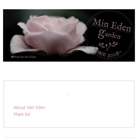
.
About Min Eden
Plant list