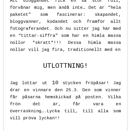
Att bloggandet fick en så stor roll,
förvånar mig, men ändå inte… Det är “hela
paketet” som fascinerar: skapandet,
bloggvänner, kodandet och framför allt
fotograferandet. Och nu sitter jag här med
en “tittar-siffra” som har en himla massa
nollor
*skratt*
!!! Dessa himla massa
nollar vill jag fira, traditionellt med en
UTLOTTNING!
10
Jag lottar ut
stycken fröpåsar! Jag
drar en vinnare den 25.3. Den som vinner
får påsarna hemskickad på posten. Vilka
frön det är, får vara en
överraskning….Lycka till, till alla som
vill pröva lyckan!!