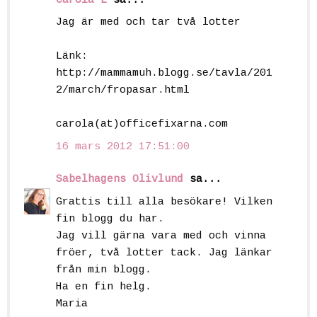
Carola L
sa...
Jag är med och tar två lotter
Länk:
http://mammamuh.blogg.se/tavla/201
2/march/fropasar.html
carola(at)officefixarna.com
16 mars 2012 17:51:00
Sabelhagens Olivlund
sa...
Grattis till alla besökare! Vilken
fin blogg du har.
Jag vill gärna vara med och vinna
fröer, två lotter tack. Jag länkar
från min blogg.
Ha en fin helg.
Maria