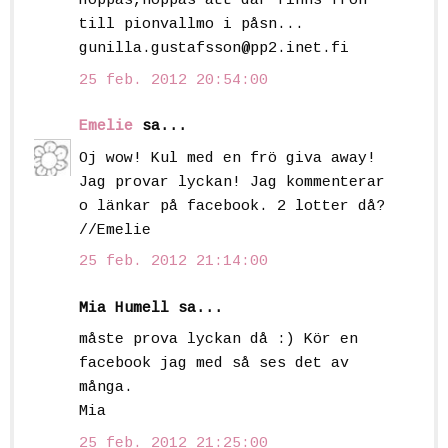
Hoppas,hoppas att där finns frön
till pionvallmo i påsn...
gunilla.gustafsson@pp2.inet.fi
25 feb. 2012 20:54:00
Emelie
sa...
Oj wow! Kul med en frö giva away!
Jag provar lyckan! Jag kommenterar
o länkar på facebook. 2 lotter då?
//Emelie
25 feb. 2012 21:14:00
Mia Humell sa...
måste prova lyckan då :) Kör en
facebook jag med så ses det av
många.
Mia
25 feb. 2012 21:25:00