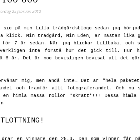
lördag 25 februari 2012
 sig på min lilla trädgårdsblogg sedan jag börja
a klick. Min trädgård, Min Eden, är nästan lika 
 för 7 år sedan. När jag blickar tillbaka, och 
 verkligen inte förstå hur det gick till. Hur h
å 6 år. Det är nog bevisligen bevisat att det gå
örvånar mig, men ändå inte… Det är “hela paketet
andet och framför allt fotograferandet. Och nu 
r en himla massa nollor
*skratt*
!!! Dessa himla 
en
UTLOTTNING!
drar en vinnare den 25.3. Den som vinner får på