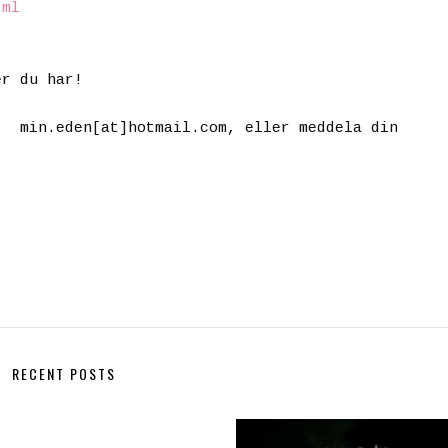
tml
er du har!
 på
min.eden[at]hotmail.com
, eller meddela din
RECENT POSTS