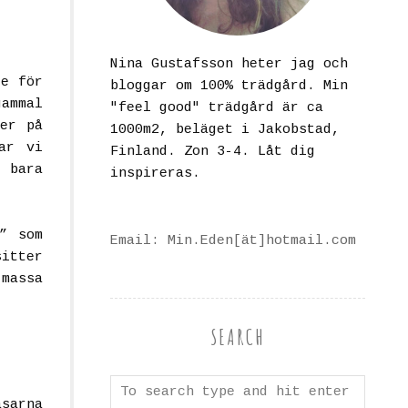
Nina Gustafsson heter jag och
de för
bloggar om 100% trädgård. Min
gammal
"feel good" trädgård är ca
ser på
1000m2, beläget i Jakobstad,
ar vi
Finland. Zon 3-4. Låt dig
r bara
inspireras.
” som
Email: Min.Eden[ät]hotmail.com
sitter
massa
SEARCH
sarna