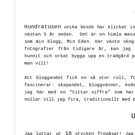
Hundratusen
unika besök har klickat in
nästan 5 år sedan. Det är en himla mass
som min blogg, Min Eden. Här växte skog
fotografier från tidigare år, kan jag
hunnit och orkat bygga upp en trädgård p
man vill!
Att bloggandet fick en så stor roll, f
fascinerar: skapandet, bloggvänner, kod
jag här med en “tittar-siffra” som ha
nollar vill jag fira, traditionellt med 
10
Jag lottar ut
stycken fröpåsar! Jag 