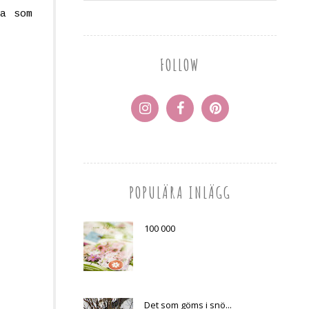
la som
FOLLOW
POPULÄRA INLÄGG
100 000
Det som göms i snö...