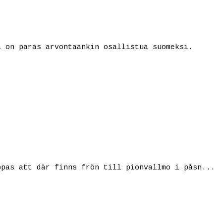
a on paras arvontaankin osallistua suomeksi.
ppas att där finns frön till pionvallmo i påsn...