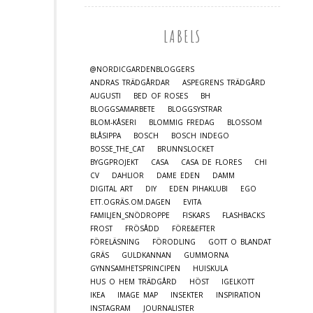
LABELS
@NORDICGARDENBLOGGERS
ANDRAS TRÄDGÅRDAR
ASPEGRENS TRÄDGÅRD
AUGUSTI
BED OF ROSES
BH
BLOGGSAMARBETE
BLOGGSYSTRAR
BLOM-KÅSERI
BLOMMIG FREDAG
BLOSSOM
BLÅSIPPA
BOSCH
BOSCH INDEGO
BOSSE_THE_CAT
BRUNNSLOCKET
BYGGPROJEKT
CASA
CASA DE FLORES
CHI
CV
DAHLIOR
DAME EDEN
DAMM
DIGITAL ART
DIY
EDEN PIHAKLUBI
EGO
ETT.OGRÄS.OM.DAGEN
EVITA
FAMILJEN_SNÖDROPPE
FISKARS
FLASHBACKS
FROST
FRÖSÅDD
FÖRE&EFTER
FÖRELÄSNING
FÖRODLING
GOTT O BLANDAT
GRÄS
GULDKANNAN
GUMMORNA
GYNNSAMHETSPRINCIPEN
HUISKULA
HUS O HEM TRÄDGÅRD
HÖST
IGELKOTT
IKEA
IMAGE MAP
INSEKTER
INSPIRATION
INSTAGRAM
JOURNALISTER