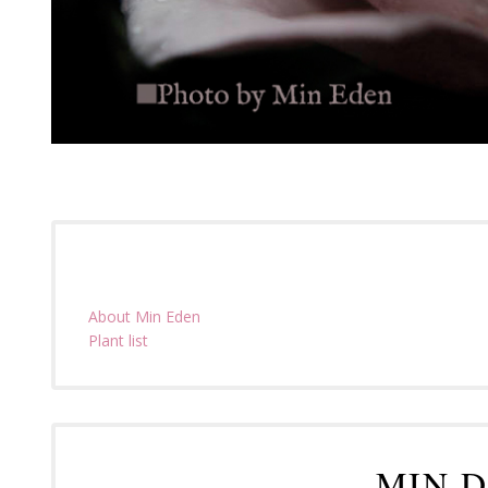
About Min Eden
Plant list
MIN D