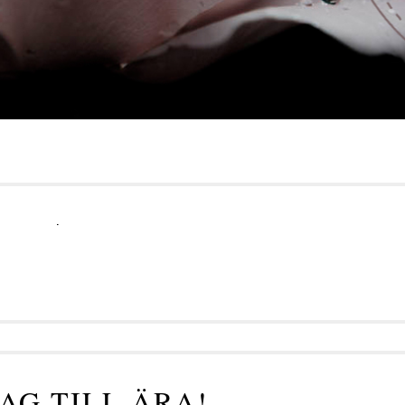
.
AG TILL ÄRA!