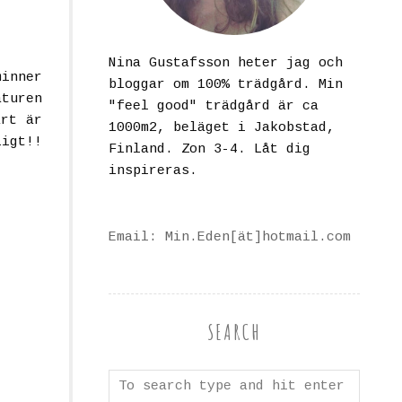
Nina Gustafsson heter jag och
minner
bloggar om 100% trädgård. Min
aturen
"feel good" trädgård är ca
art är
1000m2, beläget i Jakobstad,
igt!!
Finland. Zon 3-4. Låt dig
inspireras.
Email: Min.Eden[ät]hotmail.com
SEARCH