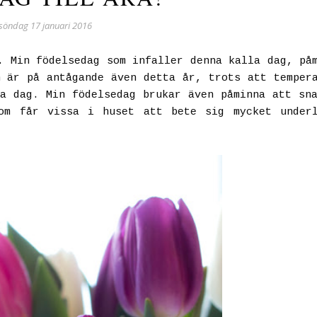
söndag 17 januari 2016
. Min födelsedag som infaller denna kalla dag, på
 är på antågande även detta år, trots att temper
a dag. Min födelsedag brukar även påminna att sn
som får vissa i huset att bete sig mycket underl