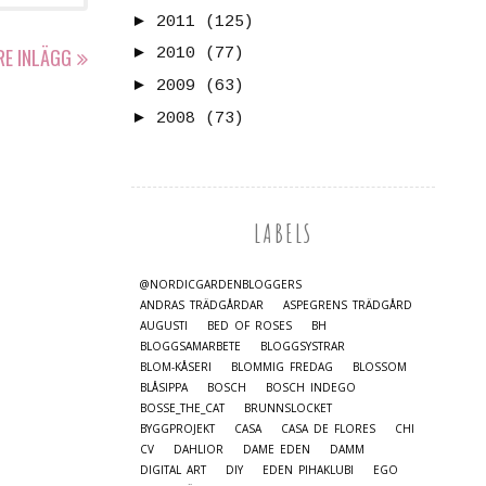
►
2011
(125)
►
RE INLÄGG
2010
(77)
►
2009
(63)
►
2008
(73)
LABELS
@NORDICGARDENBLOGGERS
ANDRAS TRÄDGÅRDAR
ASPEGRENS TRÄDGÅRD
AUGUSTI
BED OF ROSES
BH
BLOGGSAMARBETE
BLOGGSYSTRAR
BLOM-KÅSERI
BLOMMIG FREDAG
BLOSSOM
BLÅSIPPA
BOSCH
BOSCH INDEGO
BOSSE_THE_CAT
BRUNNSLOCKET
BYGGPROJEKT
CASA
CASA DE FLORES
CHI
CV
DAHLIOR
DAME EDEN
DAMM
DIGITAL ART
DIY
EDEN PIHAKLUBI
EGO