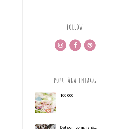
FOLLOW
POPULÄRA INLÄGG
100 000
Det som göms i snö...