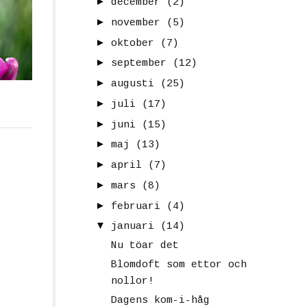
►
december
(2)
►
november
(5)
►
oktober
(7)
►
september
(12)
►
augusti
(25)
►
juli
(17)
►
juni
(15)
►
maj
(13)
►
april
(7)
►
mars
(8)
►
februari
(4)
▼
januari
(14)
Nu töar det
Blomdoft som ettor och
nollor!
Dagens kom-i-håg