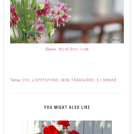
©www.MinEden.com
CHI
LOPPISFYND
MIN TRÄDGÅRD
S☼MMAR
Tema:
,
,
,
YOU MIGHT ALSO LIKE