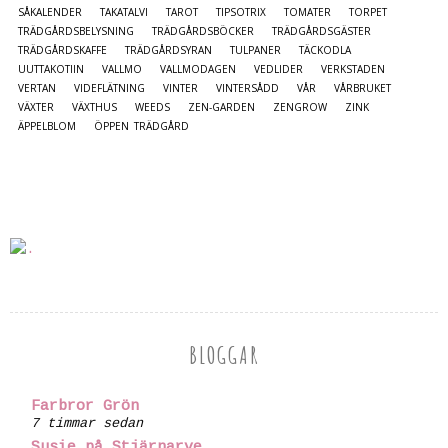
SÅKALENDER
TAKATALVI
TAROT
TIPSOTRIX
TOMATER
TORPET
TRÄDGÅRDSBELYSNING
TRÄDGÅRDSBÖCKER
TRÄDGÅRDSGÄSTER
TRÄDGÅRDSKAFFE
TRÄDGÅRDSYRAN
TULPANER
TÄCKODLA
UUTTAKOTIIN
VALLMO
VALLMODAGEN
VEDLIDER
VERKSTADEN
VERTAN
VIDEFLÄTNING
VINTER
VINTERSÅDD
VÅR
VÅRBRUKET
VÄXTER
VÄXTHUS
WEEDS
ZEN-GARDEN
ZENGROW
ZINK
ÄPPELBLOM
ÖPPEN TRÄDGÅRD
BLOGGAR
Farbror Grön
7 timmar sedan
Susie på Stjärnarve...