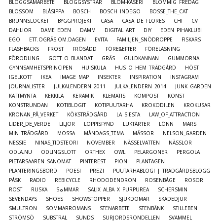
BLOGGSAMARBETE
BLOGGSYSTRAR
BLOM-KÅSERI
BLOMMIG FREDAG
BLOSSOM
BLÅSIPPA
BOSCH
BOSCH INDEGO
BOSSE_THE_CAT
BRUNNSLOCKET
BYGGPROJEKT
CASA
CASA DE FLORES
CHI
CV
DAHLIOR
DAME EDEN
DAMM
DIGITAL ART
DIY
EDEN PIHAKLUBI
EGO
ETT.OGRÄS.OM.DAGEN
EVITA
FAMILJEN_SNÖDROPPE
FISKARS
FLASHBACKS
FROST
FRÖSÅDD
FÖRE&EFTER
FÖRELÄSNING
FÖRODLING
GOTT O BLANDAT
GRÄS
GULDKANNAN
GUMMORNA
GYNNSAMHETSPRINCIPEN
HUISKULA
HUS O HEM TRÄDGÅRD
HÖST
IGELKOTT
IKEA
IMAGE MAP
INSEKTER
INSPIRATION
INSTAGRAM
JOURNALISTER
JULKALENDERN 2011
JULKALENDERN 2014
JUNK GARDEN
KATTMYNTA
KEKKILÄ
KERAMIK
KLEMATIS
KOMPOST
KONST
KONSTRUNDAN
KOTIBLOGIT
KOTIPUUTARHA
KROKODILEN
KROKUSAR
KRONAN_PÅ_VERKET
KÖKSTRÄDGÅRD
LA SIESTA
LAW_OF_ATTRACTION
LIDER_DE_VERDE
LILJOR
LOPPISFYND
LUKTÄRTER
LÖNN
MARS
MIN TRÄDGÅRD
MOSSA
MÅNDAGS_TEMA
MÄSSOR
NELSON_GARDEN
NESSIE
NINAS_TIDSTEORI
NOVEMBER
NÄSSELVATTEN
NÄSSLOR
ODLA.NU
ODLINGSLOTT
ORTHEX
OWL
PELARGONER
PERGOLA
PIETARSAAREN SANOMAT
PINTEREST
PION
PLANTAGEN
PLANTERINGSBORD
POESI
PREZI
PUUTARHABLOGI | TRÄDGÅRDSBLOGG
PÅSK
RADIO
REBICYCLE
RHODODENDRON
ROSENBÅGE
ROSOR
ROST
RUSKA
S☼MMAR
SALIX ALBA X PURPUREA
SCHERSMIN
SEVENDAYS
SHOES
SHOWSTOPPER
SJUKDOMAR
SKADEDJUR
SMULTRON
SOMMARROMANS
STENARBETE
STENBÄNK
STILLEBEN
STRÖMSÖ
SUBSTRAL
SUNDS
SURJORDSRONDELLEN
SVAMMEL