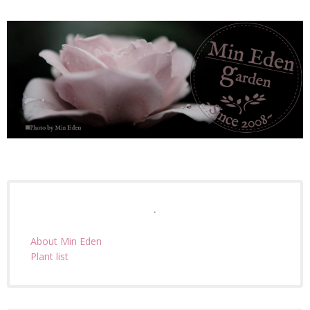
.
About Min Eden
Plant list