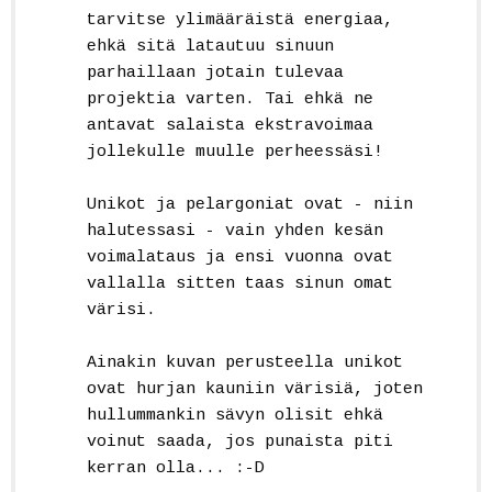
tarvitse ylimääräistä energiaa,
ehkä sitä latautuu sinuun
parhaillaan jotain tulevaa
projektia varten. Tai ehkä ne
antavat salaista ekstravoimaa
jollekulle muulle perheessäsi!
Unikot ja pelargoniat ovat - niin
halutessasi - vain yhden kesän
voimalataus ja ensi vuonna ovat
vallalla sitten taas sinun omat
värisi.
Ainakin kuvan perusteella unikot
ovat hurjan kauniin värisiä, joten
hullummankin sävyn olisit ehkä
voinut saada, jos punaista piti
kerran olla... :-D