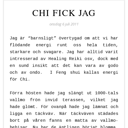
CHI FICK JAG
onsdag 6 juli 2011
Jag är “barnsligt” övertygad om att vi har
flödande energi runt oss hela tiden,
starkare och svagare. Jag har alltid varit
intresserad av Healing Reiki osv, dock med
en sund insikt att det kan vara av godo
och av ondo. I Feng shui kallas energi
för Chi.
Förra hösten hade jag slängt ut 1000-tals
vallmo frön invid terassen, vilket jag
hade glömt. För ovanpå hade jag lämnat och
ligga en täckväv. När täckväven städades
bort på våren fanns en matta av vallmo-
bebisar. Nu har de äntligen börjat blomma,