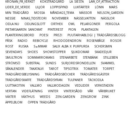
KRONAN_PÅ_VERKET
KÖKSTRÄDGÅRD
LA SIESTA
LAW_OF_ATTRACTION
LIDER_DE_VERDE
LILJOR
LOPPISFYND
LUKTÄRTER
LÖNN
MARS
MIN TRÄDGÅRD
MOSSA
MÅNDAGS_TEMA
MÄSSOR
NELSON_GARDEN
NESSIE
NINAS_TIDSTEORI
NOVEMBER
NÄSSELVATTEN
NÄSSLOR
ODLA.NU
ODLINGSLOTT
ORTHEX
OWL
PELARGONER
PERGOLA
PIETARSAAREN SANOMAT
PINTEREST
PION
PLANTAGEN
PLANTERINGSBORD
POESI
PREZI
PUUTARHABLOGI | TRÄDGÅRDSBLOGG
PÅSK
RADIO
REBICYCLE
RHODODENDRON
ROSENBÅGE
ROSOR
ROST
RUSKA
S☼MMAR
SALIX ALBA X PURPUREA
SCHERSMIN
SEVENDAYS
SHOES
SHOWSTOPPER
SJUKDOMAR
SKADEDJUR
SMULTRON
SOMMARROMANS
STENARBETE
STENBÄNK
STILLEBEN
STRÖMSÖ
SUBSTRAL
SUNDS
SURJORDSRONDELLEN
SVAMMEL
SÅKALENDER
TAKATALVI
TAROT
TIPSOTRIX
TOMATER
TORPET
TRÄDGÅRDSBELYSNING
TRÄDGÅRDSBÖCKER
TRÄDGÅRDSGÄSTER
TRÄDGÅRDSKAFFE
TRÄDGÅRDSYRAN
TULPANER
TÄCKODLA
UUTTAKOTIIN
VALLMO
VALLMODAGEN
VEDLIDER
VERKSTADEN
VERTAN
VIDEFLÄTNING
VINTER
VINTERSÅDD
VÅR
VÅRBRUKET
VÄXTER
VÄXTHUS
WEEDS
ZEN-GARDEN
ZENGROW
ZINK
ÄPPELBLOM
ÖPPEN TRÄDGÅRD