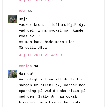
4 juli 2011 15:15:00
Bea
sa...
Hej!
Vacker krona i luffarslöjd! Oj,
vad det finns mycket man kunde
roas av ::
om man bara hade mera tid!
Må gott1 /Bea
4 juli 2011 21:43:00
Monica
sa...
Hej du!
Va roligt att se att du fick ut
sängen ur bilen! ;-) Väntar med
spänning på vad du ska hitta på
med den. Själv är jag också
bloggare, men tyvärr har inte