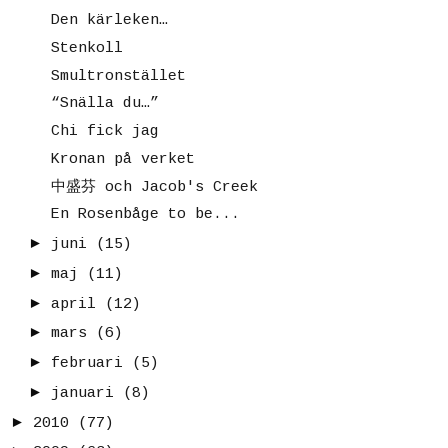
Den kärleken…
Stenkoll
Smultronstället
“Snälla du…”
Chi fick jag
Kronan på verket
中盛芬 och Jacob's Creek
En Rosenbåge to be...
►
juni
(15)
►
maj
(11)
►
april
(12)
►
mars
(6)
►
februari
(5)
►
januari
(8)
►
2010
(77)