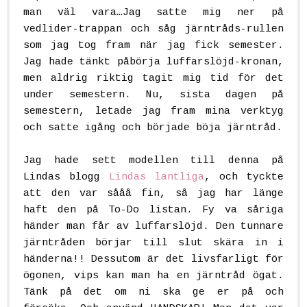
man väl vara…Jag satte mig ner på
vedlider-trappan och såg järntråds-rullen
som jag tog fram när jag fick semester.
Jag hade tänkt påbörja luffarslöjd-kronan,
men aldrig riktig tagit mig tid för det
under semestern. Nu, sista dagen på
semestern, letade jag fram mina verktyg
och satte igång och började böja järntråd.
Jag hade sett modellen till denna på
Lindas blogg
Lindas lantliga
, och tyckte
att den var sååå fin, så jag har länge
haft den på To-Do listan. Fy va såriga
händer man får av luffarslöjd. Den tunnare
järntråden börjar till slut skära in i
händerna!! Dessutom är det livsfarligt för
ögonen, vips kan man ha en järntråd ögat.
Tänk på det om ni ska ge er på och