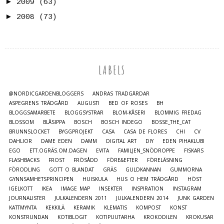
►
2009
(63)
►
2008
(73)
LABELS
@NORDICGARDENBLOGGERS
ANDRAS TRÄDGÅRDAR
ASPEGRENS TRÄDGÅRD
AUGUSTI
BED OF ROSES
BH
BLOGGSAMARBETE
BLOGGSYSTRAR
BLOM-KÅSERI
BLOMMIG FREDAG
BLOSSOM
BLÅSIPPA
BOSCH
BOSCH INDEGO
BOSSE_THE_CAT
BRUNNSLOCKET
BYGGPROJEKT
CASA
CASA DE FLORES
CHI
CV
DAHLIOR
DAME EDEN
DAMM
DIGITAL ART
DIY
EDEN PIHAKLUBI
EGO
ETT.OGRÄS.OM.DAGEN
EVITA
FAMILJEN_SNÖDROPPE
FISKARS
FLASHBACKS
FROST
FRÖSÅDD
FÖRE&EFTER
FÖRELÄSNING
FÖRODLING
GOTT O BLANDAT
GRÄS
GULDKANNAN
GUMMORNA
GYNNSAMHETSPRINCIPEN
HUISKULA
HUS O HEM TRÄDGÅRD
HÖST
IGELKOTT
IKEA
IMAGE MAP
INSEKTER
INSPIRATION
INSTAGRAM
JOURNALISTER
JULKALENDERN 2011
JULKALENDERN 2014
JUNK GARDEN
KATTMYNTA
KEKKILÄ
KERAMIK
KLEMATIS
KOMPOST
KONST
KONSTRUNDAN
KOTIBLOGIT
KOTIPUUTARHA
KROKODILEN
KROKUSAR