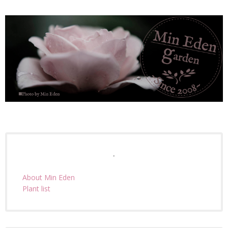
.
About Min Eden
Plant list