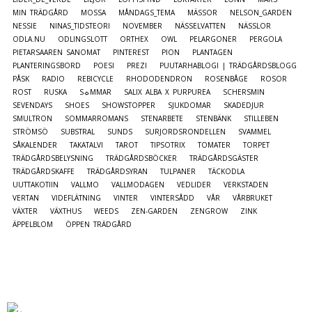
MIN TRÄDGÅRD
MOSSA
MÅNDAGS_TEMA
MÄSSOR
NELSON_GARDEN
NESSIE
NINAS_TIDSTEORI
NOVEMBER
NÄSSELVATTEN
NÄSSLOR
ODLA.NU
ODLINGSLOTT
ORTHEX
OWL
PELARGONER
PERGOLA
PIETARSAAREN SANOMAT
PINTEREST
PION
PLANTAGEN
PLANTERINGSBORD
POESI
PREZI
PUUTARHABLOGI | TRÄDGÅRDSBLOGG
PÅSK
RADIO
REBICYCLE
RHODODENDRON
ROSENBÅGE
ROSOR
ROST
RUSKA
S☼MMAR
SALIX ALBA X PURPUREA
SCHERSMIN
SEVENDAYS
SHOES
SHOWSTOPPER
SJUKDOMAR
SKADEDJUR
SMULTRON
SOMMARROMANS
STENARBETE
STENBÄNK
STILLEBEN
STRÖMSÖ
SUBSTRAL
SUNDS
SURJORDSRONDELLEN
SVAMMEL
SÅKALENDER
TAKATALVI
TAROT
TIPSOTRIX
TOMATER
TORPET
TRÄDGÅRDSBELYSNING
TRÄDGÅRDSBÖCKER
TRÄDGÅRDSGÄSTER
TRÄDGÅRDSKAFFE
TRÄDGÅRDSYRAN
TULPANER
TÄCKODLA
UUTTAKOTIIN
VALLMO
VALLMODAGEN
VEDLIDER
VERKSTADEN
VERTAN
VIDEFLÄTNING
VINTER
VINTERSÅDD
VÅR
VÅRBRUKET
VÄXTER
VÄXTHUS
WEEDS
ZEN-GARDEN
ZENGROW
ZINK
ÄPPELBLOM
ÖPPEN TRÄDGÅRD