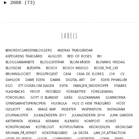
►
2008
(73)
LABELS
@NORDICGARDENBLOGGERS
ANDRAS TRÄDGÅRDAR
ASPEGRENS TRÄDGÅRD
AUGUSTI
BED OF ROSES
BH
BLOGGSAMARBETE
BLOGGSYSTRAR
BLOM-KÅSERI
BLOMMIG FREDAG
BLOSSOM
BLÅSIPPA
BOSCH
BOSCH INDEGO
BOSSE_THE_CAT
BRUNNSLOCKET
BYGGPROJEKT
CASA
CASA DE FLORES
CHI
CV
DAHLIOR
DAME EDEN
DAMM
DIGITAL ART
DIY
EDEN PIHAKLUBI
EGO
ETT.OGRÄS.OM.DAGEN
EVITA
FAMILJEN_SNÖDROPPE
FISKARS
FLASHBACKS
FROST
FRÖSÅDD
FÖRE&EFTER
FÖRELÄSNING
FÖRODLING
GOTT O BLANDAT
GRÄS
GULDKANNAN
GUMMORNA
GYNNSAMHETSPRINCIPEN
HUISKULA
HUS O HEM TRÄDGÅRD
HÖST
IGELKOTT
IKEA
IMAGE MAP
INSEKTER
INSPIRATION
INSTAGRAM
JOURNALISTER
JULKALENDERN 2011
JULKALENDERN 2014
JUNK GARDEN
KATTMYNTA
KEKKILÄ
KERAMIK
KLEMATIS
KOMPOST
KONST
KONSTRUNDAN
KOTIBLOGIT
KOTIPUUTARHA
KROKODILEN
KROKUSAR
KRONAN_PÅ_VERKET
KÖKSTRÄDGÅRD
LA SIESTA
LAW_OF_ATTRACTION
LIDER_DE_VERDE
LILJOR
LOPPISFYND
LUKTÄRTER
LÖNN
MARS